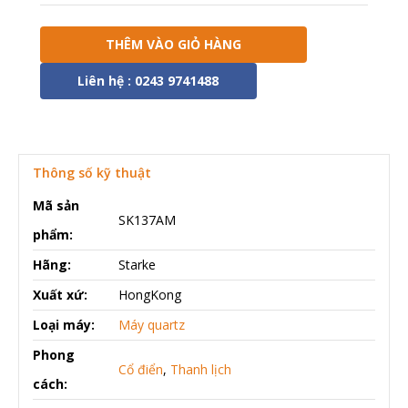
THÊM VÀO GIỎ HÀNG
Liên hệ : 0243 9741488
Thông số kỹ thuật
Mã sản
SK137AM
phẩm:
Hãng:
Starke
Xuất xứ:
HongKong
Loại máy:
Máy quartz
Phong
Cổ điển
,
Thanh lịch
cách: