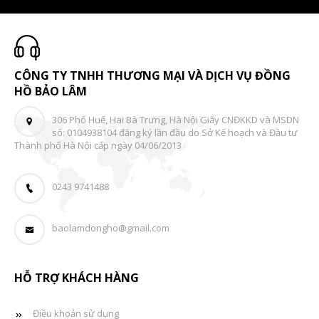
CÔNG TY TNHH THƯƠNG MẠI VÀ DỊCH VỤ ĐỒNG
HỒ BẢO LÂM
306 Phố Huế, Hai Bà Trưng, Hà Nội Giấy CNĐKKD và MSDN
số: 0104938104 đăng ký lần đầu do Sở Kế hoạch và Đầu tư
Thành phố Hà Nội cấp ngày 04/06/2013
0243 9741488
baolamdongho@gmail.com
HỖ TRỢ KHÁCH HÀNG
Điều khoản sử dụng