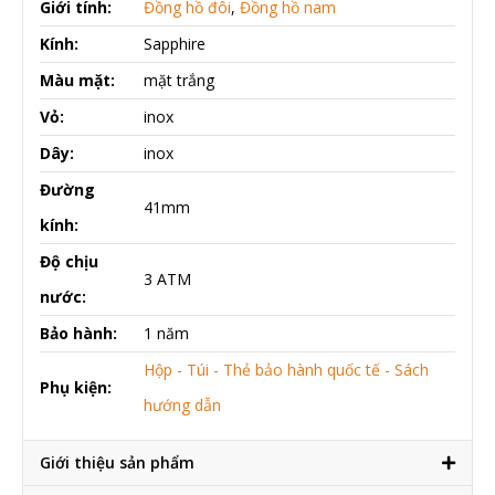
Giới tính:
Đồng hồ đôi
,
Đồng hồ nam
Kính:
Sapphire
Màu mặt:
mặt trắng
Vỏ:
inox
Dây:
inox
Đường
41mm
kính:
Độ chịu
3 ATM
nước:
Bảo hành:
1 năm
Hộp - Túi - Thẻ bảo hành quốc tế - Sách
Phụ kiện:
hướng dẫn
Giới thiệu sản phẩm