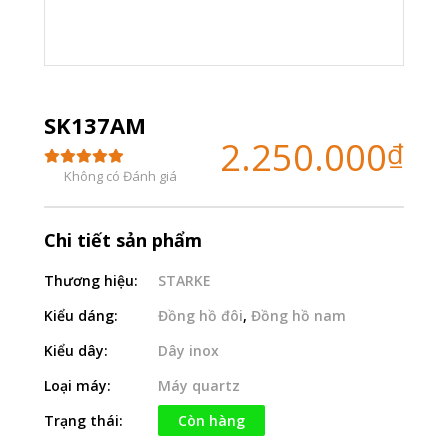
SK137AM
2.250.000
₫
Không có Đánh giá
Chi tiết sản phẩm
Thương hiệu:
STARKE
Kiểu dáng:
Đồng hồ đôi
,
Đồng hồ nam
Kiểu dây:
Dây inox
Loại máy:
Máy quartz
Trạng thái:
Còn hàng