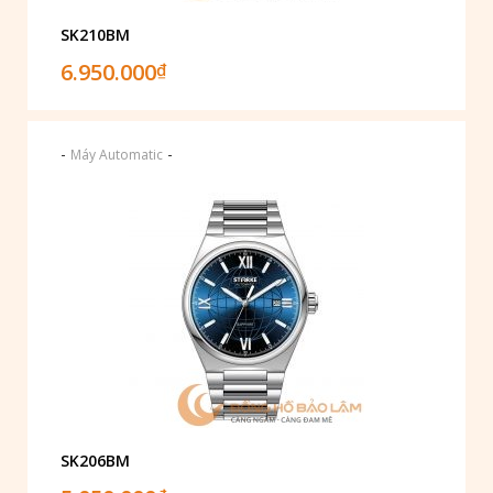
SK210BM
6.950.000
₫
-
-
Máy Automatic
SK206BM