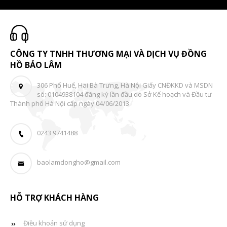
CÔNG TY TNHH THƯƠNG MẠI VÀ DỊCH VỤ ĐỒNG
HỒ BẢO LÂM
306 Phố Huế, Hai Bà Trưng, Hà Nội Giấy CNĐKKD và MSDN
số: 0104938104 đăng ký lần đầu do Sở Kế hoạch và Đầu tư
Thành phố Hà Nội cấp ngày 04/06/2013
0243 9741488
baolamdongho@gmail.com
HỖ TRỢ KHÁCH HÀNG
Điều khoản sử dụng