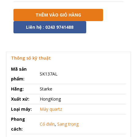
THÊM VÀO GIỎ HÀNG
Liên hệ : 0243 9741488
Thông số kỹ thuật
Mã sản
SK137AL
phẩm:
Hãng:
Starke
Xuất xứ:
HongKong
Loại máy:
Máy quartz
Phong
Cổ điển
,
Sang trọng
cách: