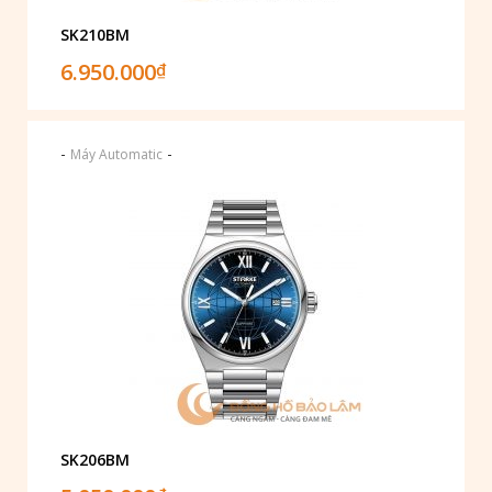
SK210BM
6.950.000
₫
-
-
Máy Automatic
SK206BM