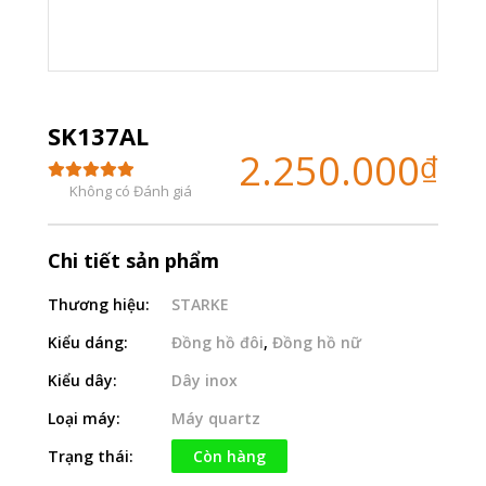
SK137AL
2.250.000
₫
Không có Đánh giá
Chi tiết sản phẩm
Thương hiệu:
STARKE
Kiểu dáng:
Đồng hồ đôi
,
Đồng hồ nữ
Kiểu dây:
Dây inox
Loại máy:
Máy quartz
Trạng thái:
Còn hàng