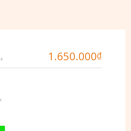
1.650.000
₫
iá
m