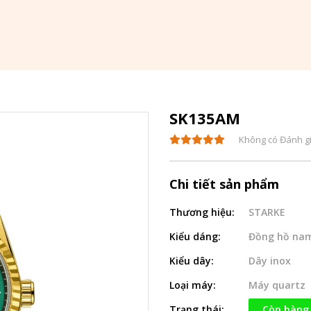
SK135AM
Không có Đánh g
Chi tiết sản phẩm
Thương hiệu:
STARKE
Kiểu dáng:
Đồng hồ na
Kiểu dây:
Dây inox
Loại máy:
Máy quartz
Trạng thái:
Còn hàng