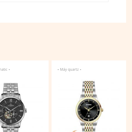
-
-
-
atic
Máy quartz