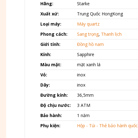
Hãng:
Starke
Xuất xứ:
Trung Quốc HongKong
Loại máy:
Máy quartz
Phong cách:
Sang trọng
,
Thanh lịch
Giới tính:
Đồng hồ nam
Kính:
Sapphire
Màu mặt:
mặt xanh lá
Vỏ:
inox
Dây:
inox
Đường kính:
36,5mm
Độ chịu nước:
3 ATM
Bảo hành:
1 năm
Phụ kiện:
Hộp - Túi - Thẻ bảo hành quốc