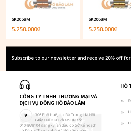
SK206BM
SK206BM
5.250.000
5.250.000
₫
₫
Subscribe to our newsletter and receive 20% off for
HỖ 
CÔNG TY TNHH THƯƠNG MẠI VÀ
Đ
DỊCH VỤ ĐỒNG HỒ BẢO LÂM
H
306 Phố Huế, Hai Bà Trưng, Hà Nội
Giấy CNĐKKD và MSDN số:
H
0104938104 đăng ký lần đầu do Sở Kế hoạch
và Đầu tư Thành phố Hà Nội cấp ngày