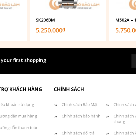
SK206BM
M502A – 
5.250.000
5.750.
₫
 your first shopping
TRỢ KHÁCH HÀNG
CHÍNH SÁCH
iều khoản sử dụng
Chính sách Bảo Mật
Chính sách 
ướng dẫn mua hàng
Chính sách bảo hành
Chính sách 
chung
ướng dẫn thanh toán
Chính sách đổi trả
Chính sách 