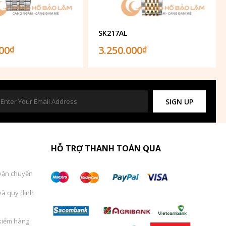
1
SK217AL
000
3.250.000
₫
₫
SIGN UP
HỖ TRỢ THANH TOÁN QUA
vận chuyển
và quy định
kiểm hàng