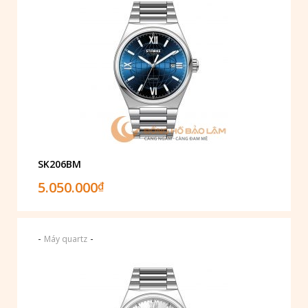
SK206BM
5.050.000
₫
-
-
Máy quartz