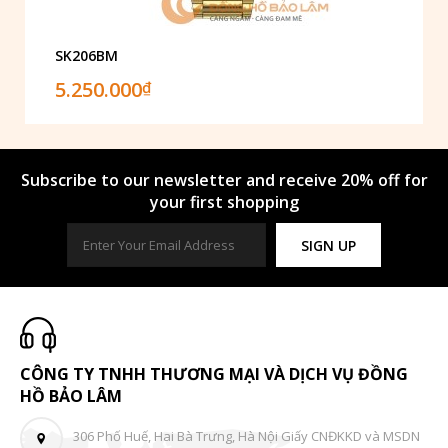
SK206BM
5.250.000
₫
Subscribe to our newsletter and receive 20% off for
your first shopping
SIGN UP
CÔNG TY TNHH THƯƠNG MẠI VÀ DỊCH VỤ ĐỒNG
HỒ BẢO LÂM
306 Phố Huế, Hai Bà Trưng, Hà Nội Giấy CNĐKKD và MSDN