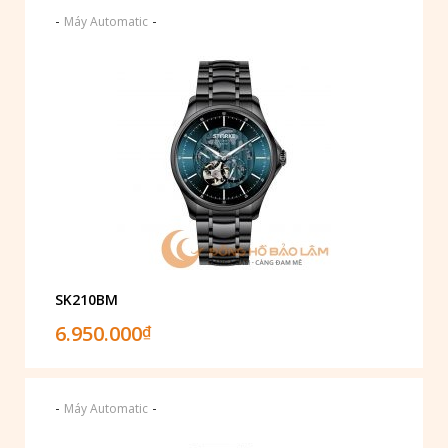
-
-
Máy Automatic
SK210BM
6.950.000
₫
-
-
Máy Automatic