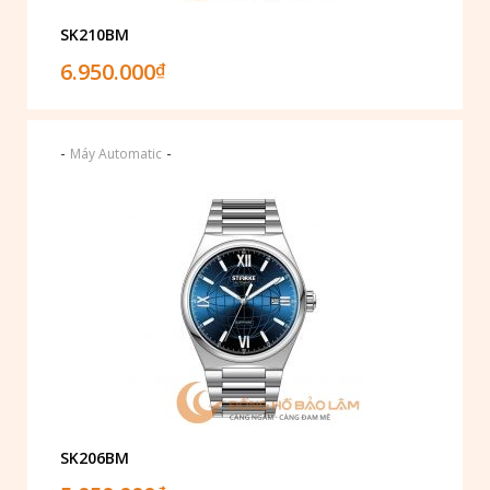
SK210BM
6.950.000
₫
-
-
Máy Automatic
SK206BM