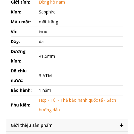
Giới tính:
Đồng hồ nam
Kính:
Sapphire
Màu mặt:
mặt trắng
Vỏ:
inox
Dây:
da
Đường
41,5mm
kính:
Độ chịu
3 ATM
nước:
Bảo hành:
1 năm
Hộp - Túi - Thẻ bảo hành quốc tế - Sách
Phụ kiện:
hướng dẫn
Giới thiệu sản phẩm