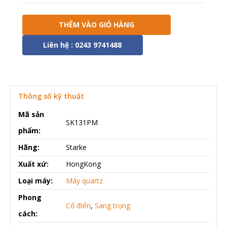
THÊM VÀO GIỎ HÀNG
Liên hệ : 0243 9741488
Thông số kỹ thuật
Mã sản
SK131PM
phẩm:
Hãng:
Starke
Xuất xứ:
HongKong
Loại máy:
Máy quartz
Phong
Cổ điển
,
Sang trọng
cách: