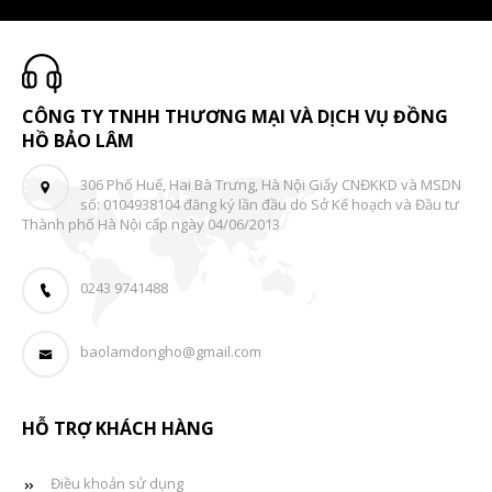
CÔNG TY TNHH THƯƠNG MẠI VÀ DỊCH VỤ ĐỒNG
HỒ BẢO LÂM
306 Phố Huế, Hai Bà Trưng, Hà Nội Giấy CNĐKKD và MSDN
số: 0104938104 đăng ký lần đầu do Sở Kế hoạch và Đầu tư
Thành phố Hà Nội cấp ngày 04/06/2013
0243 9741488
baolamdongho@gmail.com
HỖ TRỢ KHÁCH HÀNG
Điều khoản sử dụng