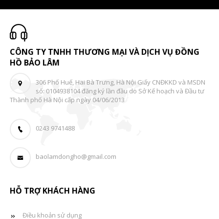
CÔNG TY TNHH THƯƠNG MẠI VÀ DỊCH VỤ ĐỒNG
HỒ BẢO LÂM
306 Phố Huế, Hai Bà Trưng, Hà Nội Giấy CNĐKKD và MSDN
số: 0104938104 đăng ký lần đầu do Sở Kế hoạch và Đầu tư
Thành phố Hà Nội cấp ngày 04/06/2013
0243 9741488
baolamdongho@gmail.com
HỖ TRỢ KHÁCH HÀNG
Điều khoản sử dụng