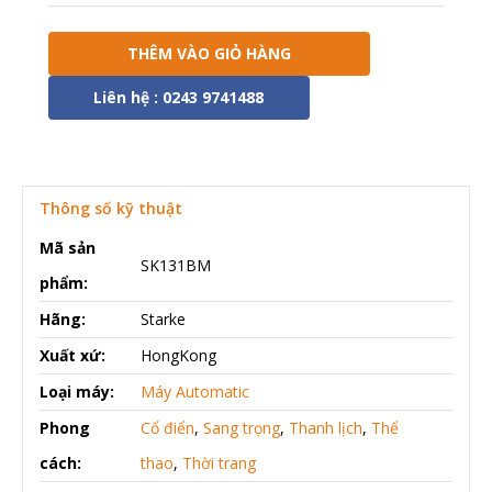
THÊM VÀO GIỎ HÀNG
Liên hệ : 0243 9741488
Thông số kỹ thuật
Mã sản
SK131BM
phẩm:
Hãng:
Starke
Xuất xứ:
HongKong
Loại máy:
Máy Automatic
Phong
Cổ điển
,
Sang trọng
,
Thanh lịch
,
Thể
cách:
thao
,
Thời trang