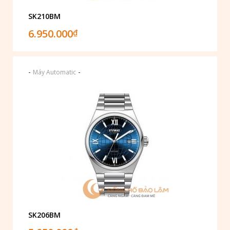
SK210BM
6.950.000
₫
-
-
Máy Automatic
SK206BM