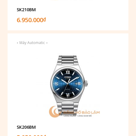
SK210BM
6.950.000
₫
-
-
Máy Automatic
SK206BM