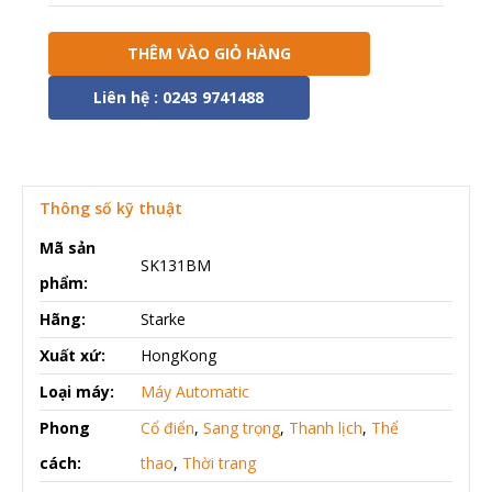
THÊM VÀO GIỎ HÀNG
Liên hệ : 0243 9741488
Thông số kỹ thuật
Mã sản
SK131BM
phẩm:
Hãng:
Starke
Xuất xứ:
HongKong
Loại máy:
Máy Automatic
Phong
Cổ điển
,
Sang trọng
,
Thanh lịch
,
Thể
cách:
thao
,
Thời trang