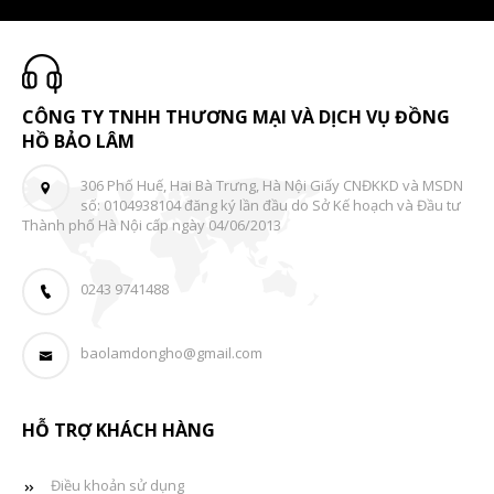
CÔNG TY TNHH THƯƠNG MẠI VÀ DỊCH VỤ ĐỒNG
HỒ BẢO LÂM
306 Phố Huế, Hai Bà Trưng, Hà Nội Giấy CNĐKKD và MSDN
số: 0104938104 đăng ký lần đầu do Sở Kế hoạch và Đầu tư
Thành phố Hà Nội cấp ngày 04/06/2013
0243 9741488
baolamdongho@gmail.com
HỖ TRỢ KHÁCH HÀNG
Điều khoản sử dụng