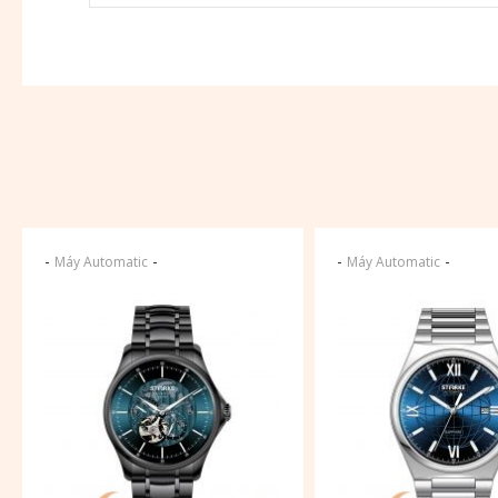
-
-
-
-
Máy Automatic
Máy Automatic