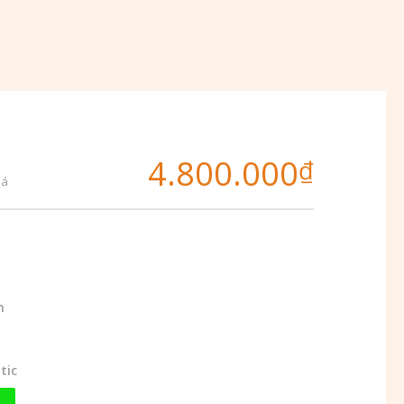
4.800.000
₫
iá
m
tic