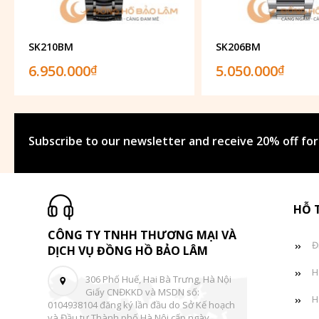
SK210BM
SK206BM
6.950.000
5.050.000
₫
₫
Subscribe to our newsletter and receive 20% off for
HỖ 
CÔNG TY TNHH THƯƠNG MẠI VÀ
Đ
DỊCH VỤ ĐỒNG HỒ BẢO LÂM
H
306 Phố Huế, Hai Bà Trưng, Hà Nội
Giấy CNĐKKD và MSDN số:
H
0104938104 đăng ký lần đầu do Sở Kế hoạch
và Đầu tư Thành phố Hà Nội cấp ngày