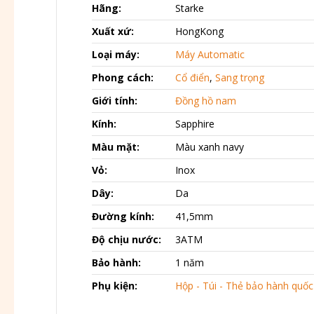
Hãng:
Starke
Xuất xứ:
HongKong
Loại máy:
Máy Automatic
Phong cách:
Cổ điển
,
Sang trọng
Giới tính:
Đồng hồ nam
Kính:
Sapphire
Màu mặt:
Màu xanh navy
Vỏ:
Inox
Dây:
Da
Đường kính:
41,5mm
Độ chịu nước:
3ATM
Bảo hành:
1 năm
Phụ kiện:
Hộp - Túi - Thẻ bảo hành quốc