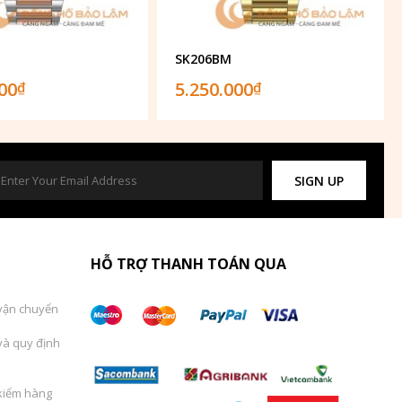
SK206BM
000
5.250.000
₫
₫
SIGN UP
HỖ TRỢ THANH TOÁN QUA
vận chuyển
và quy định
kiểm hàng