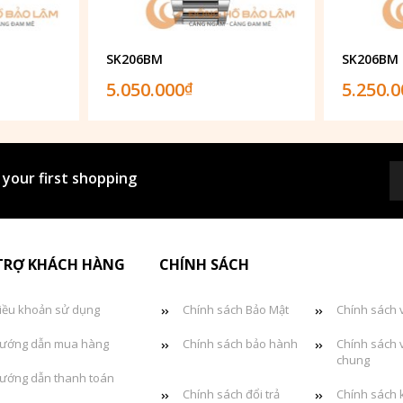
SK206BM
SK206BM
5.050.000
5.250.
₫
 your first shopping
TRỢ KHÁCH HÀNG
CHÍNH SÁCH
iều khoản sử dụng
Chính sách Bảo Mật
Chính sách 
ướng dẫn mua hàng
Chính sách bảo hành
Chính sách 
chung
ướng dẫn thanh toán
Chính sách đổi trả
Chính sách 