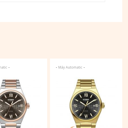
-
-
-
atic
Máy Automatic