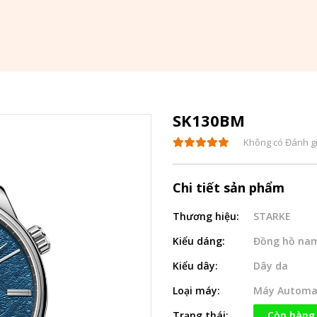
SK130BM
Không có Đánh g
Chi tiết sản phẩm
Thương hiệu:
STARKE
Kiểu dáng:
Đồng hồ na
Kiểu dây:
Dây da
Loại máy:
Máy Automa
Trạng thái:
Còn hàng