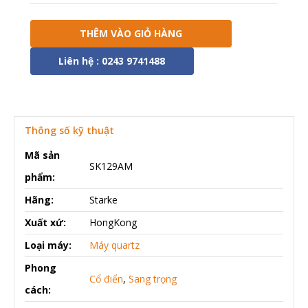
THÊM VÀO GIỎ HÀNG
Liên hệ : 0243 9741488
Thông số kỹ thuật
Mã sản
SK129AM
phẩm:
Hãng:
Starke
Xuất xứ:
HongKong
Loại máy:
Máy quartz
Phong
Cổ điển
,
Sang trọng
cách: