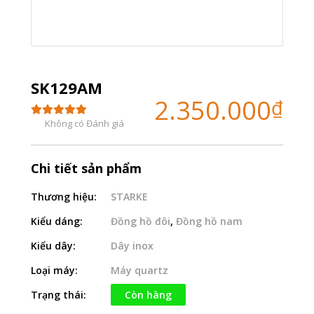
SK129AM
2.350.000
₫
Không có Đánh giá
Chi tiết sản phẩm
Thương hiệu:
STARKE
Kiểu dáng:
Đồng hồ đôi
,
Đồng hồ nam
Kiểu dây:
Dây inox
Loại máy:
Máy quartz
Trạng thái:
Còn hàng