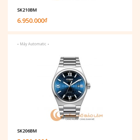
SK210BM
6.950.000
₫
-
-
Máy Automatic
SK206BM