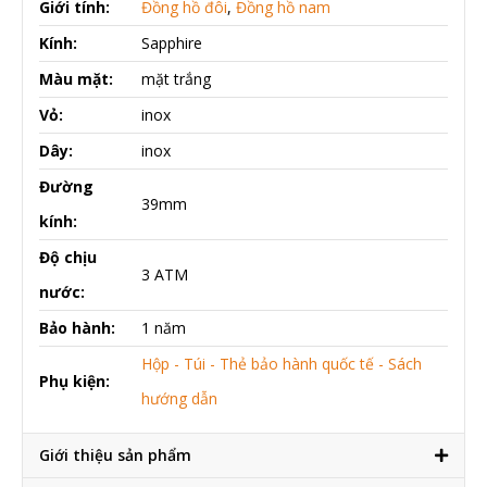
Giới tính:
Đồng hồ đôi
,
Đồng hồ nam
Kính:
Sapphire
Màu mặt:
mặt trắng
Vỏ:
inox
Dây:
inox
Đường
39mm
kính:
Độ chịu
3 ATM
nước:
Bảo hành:
1 năm
Hộp - Túi - Thẻ bảo hành quốc tế - Sách
Phụ kiện:
hướng dẫn
Giới thiệu sản phẩm