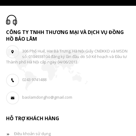
CÔNG TY TNHH THƯƠNG MẠI VÀ DỊCH VỤ ĐỒNG
HỒ BẢO LÂM
306 Phố Huế, Hai Bà Trưng, Hà Nội Giấy CNĐKKD và MSDN
số: 0104938104 đăng ký lần đầu do Sở Kế hoạch và Đầu tư
Thành phố Hà Nội cấp ngày 04/06/2013
0243 9741488
baolamdongho@gmail.com
HỖ TRỢ KHÁCH HÀNG
Điều khoản sử dụng