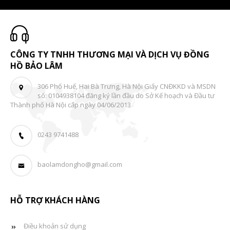
CÔNG TY TNHH THƯƠNG MẠI VÀ DỊCH VỤ ĐỒNG
HỒ BẢO LÂM
306 Phố Huế, Hai Bà Trưng, Hà Nội Giấy CNĐKKD và MSDN
số: 0104938104 đăng ký lần đầu do Sở Kế hoạch và Đầu tư
Thành phố Hà Nội cấp ngày 04/06/2013
0243 9741488
baolamdongho@gmail.com
HỖ TRỢ KHÁCH HÀNG
Điều khoản sử dụng