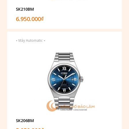
SK210BM
6.950.000
₫
-
-
Máy Automatic
SK206BM