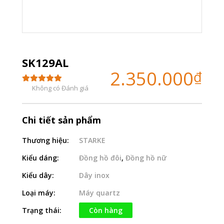
SK129AL
2.350.000
₫
Không có Đánh giá
Chi tiết sản phẩm
Thương hiệu:
STARKE
Kiểu dáng:
Đồng hồ đôi
,
Đồng hồ nữ
Kiểu dây:
Dây inox
Loại máy:
Máy quartz
Trạng thái:
Còn hàng