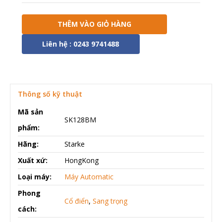
THÊM VÀO GIỎ HÀNG
Liên hệ : 0243 9741488
Thông số kỹ thuật
Mã sản
SK128BM
phẩm:
Hãng:
Starke
Xuất xứ:
HongKong
Loại máy:
Máy Automatic
Phong
Cổ điển
,
Sang trọng
cách: