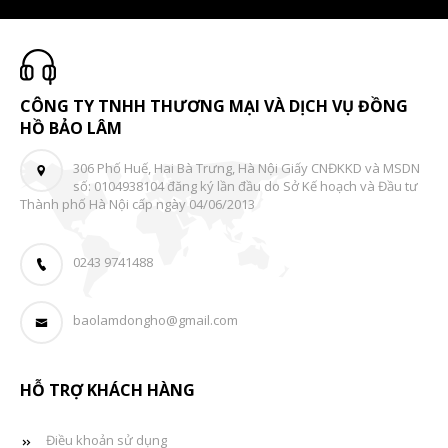
CÔNG TY TNHH THƯƠNG MẠI VÀ DỊCH VỤ ĐỒNG
HỒ BẢO LÂM
306 Phố Huế, Hai Bà Trưng, Hà Nội Giấy CNĐKKD và MSDN
số: 0104938104 đăng ký lần đầu do Sở Kế hoạch và Đầu tư
Thành phố Hà Nội cấp ngày 04/06/2013
0243 9741488
baolamdongho@gmail.com
HỖ TRỢ KHÁCH HÀNG
Điều khoản sử dụng