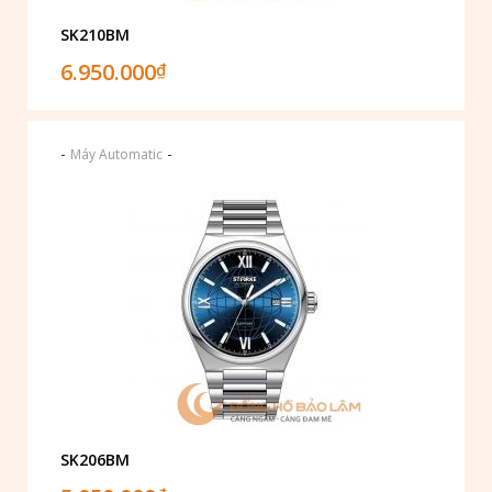
SK210BM
6.950.000
₫
-
-
Máy Automatic
SK206BM