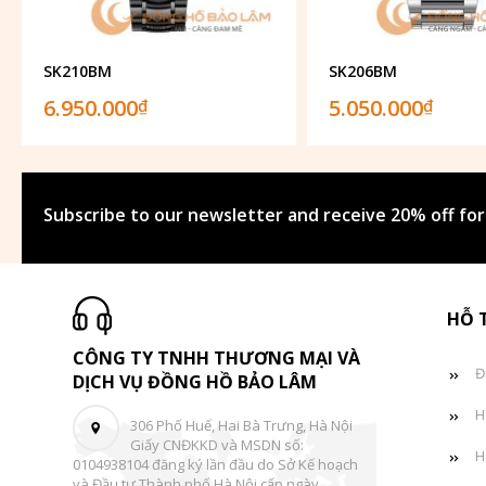
SK210BM
SK206BM
6.950.000
5.050.000
₫
₫
Subscribe to our newsletter and receive 20% off for
HỖ 
CÔNG TY TNHH THƯƠNG MẠI VÀ
Đ
DỊCH VỤ ĐỒNG HỒ BẢO LÂM
H
306 Phố Huế, Hai Bà Trưng, Hà Nội
Giấy CNĐKKD và MSDN số:
H
0104938104 đăng ký lần đầu do Sở Kế hoạch
và Đầu tư Thành phố Hà Nội cấp ngày