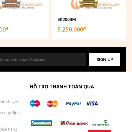
SK206BM
000
5.250.000
₫
₫
SIGN UP
HỖ TRỢ THANH TOÁN QUA
vận chuyển
và quy định
kiểm hàng