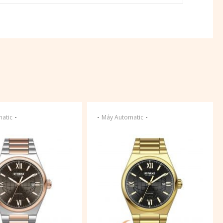
-
-
-
atic
Máy Automatic