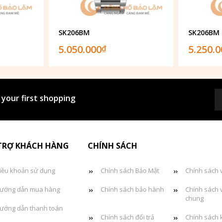
SK206BM
SK206BM
5.050.000
5.250.
₫
 your first shopping
TRỢ KHÁCH HÀNG
CHÍNH SÁCH
iều khoản sử dụng
Chính sách Bảo Mật
Chính sách 
ướng dẫn mua hàng
Chính sách bảo hành
Chính sách 
chung
ướng dẫn thanh toán
Chính sách đổi trả
Chính sách 