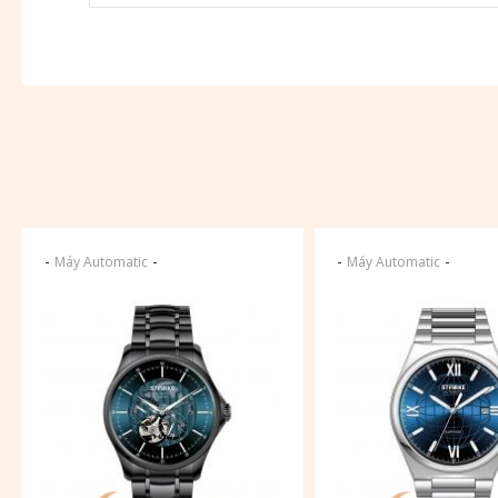
-
-
-
-
Máy Automatic
Máy Automatic