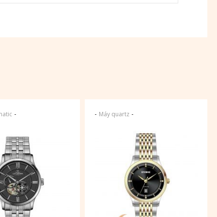
-
-
-
atic
Máy quartz