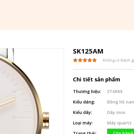
SK125AM
Không có Đánh g
Chi tiết sản phẩm
Thương hiệu:
STARKE
Kiểu dáng:
Đồng hồ na
Kiểu dây:
Dây inox
Loại máy:
Máy quartz
Trạng thái:
Còn hàng