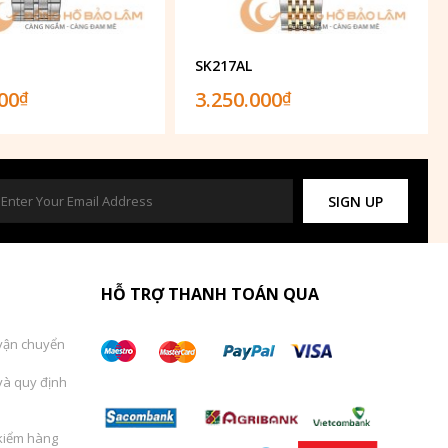
1
SK217AL
000
3.250.000
₫
₫
SIGN UP
HỖ TRỢ THANH TOÁN QUA
vận chuyển
và quy định
kiểm hàng