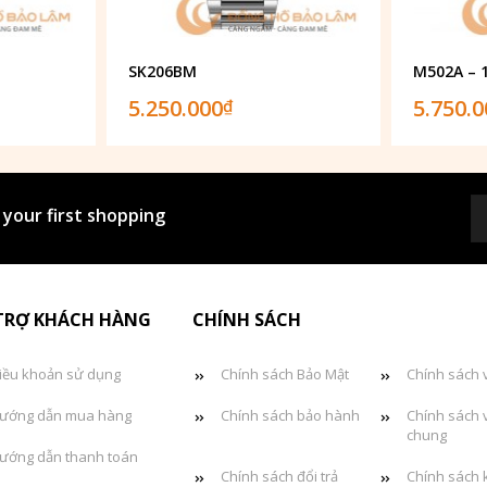
SK206BM
M502A – 
5.250.000
5.750.
₫
 your first shopping
TRỢ KHÁCH HÀNG
CHÍNH SÁCH
iều khoản sử dụng
Chính sách Bảo Mật
Chính sách 
ướng dẫn mua hàng
Chính sách bảo hành
Chính sách 
chung
ướng dẫn thanh toán
Chính sách đổi trả
Chính sách 