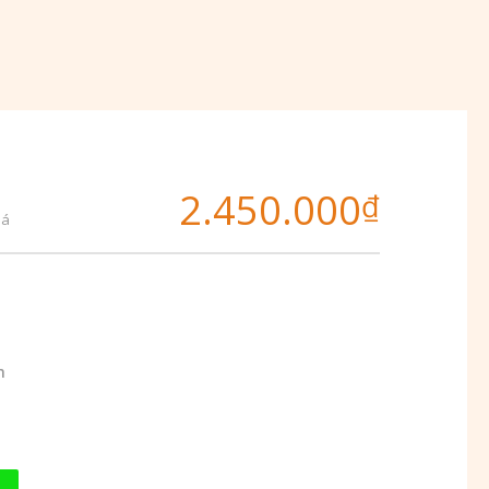
2.450.000
₫
iá
m