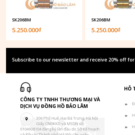
SK206BM
SK206BM
5.250.000
5.250.000
₫
₫
Subscribe to our newsletter and receive 20% off for
HỖ 
CÔNG TY TNHH THƯƠNG MẠI VÀ
Đ
DỊCH VỤ ĐỒNG HỒ BẢO LÂM
H
306 Phố Huế, Hai Bà Trưng, Hà Nội
Giấy CNĐKKD và MSDN số:
H
0104938104 đăng ký lần đầu do Sở Kế hoạch
và Đầu tư Thành phố Hà Nội cấp ngày