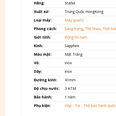
Hãng:
Starke
Xuất xứ:
Trung Quốc HongKong
Loại máy:
Máy quartz
Phong cách:
Sang trọng
,
Thể thao
,
Thời tr
Giới tính:
Đồng hồ nam
Kính:
Sapphire
Màu mặt:
Mặt Trắng
Vỏ:
inox
Dây:
inox
Đường kính:
41mm
Độ chịu nước:
3 ATM
Bảo hành:
1 năm
Phụ kiện:
Hộp - Túi - Thẻ bảo hành quốc