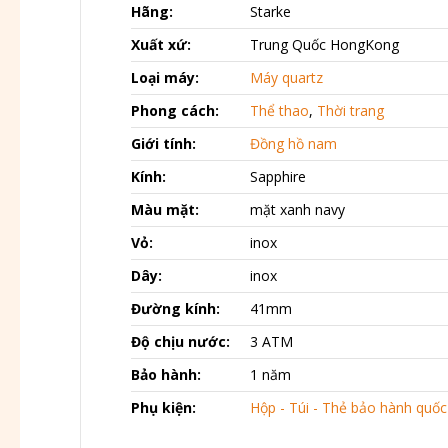
Hãng:
Starke
Xuất xứ:
Trung Quốc HongKong
Loại máy:
Máy quartz
Phong cách:
Thể thao
,
Thời trang
Giới tính:
Đồng hồ nam
Kính:
Sapphire
Màu mặt:
mặt xanh navy
Vỏ:
inox
Dây:
inox
Đường kính:
41mm
Độ chịu nước:
3 ATM
Bảo hành:
1 năm
Phụ kiện:
Hộp - Túi - Thẻ bảo hành quốc