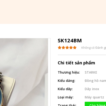
SK124BM
Không có Đánh g
Chi tiết sản phẩm
Thương hiệu:
STARKE
Kiểu dáng:
Đồng hồ na
Kiểu dây:
Dây inox
Loại máy:
Máy quartz
Trạng thái:
Còn hàng