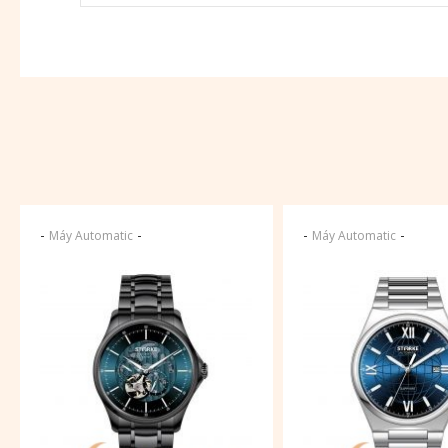
-
-
-
-
Máy Automatic
Máy Automatic