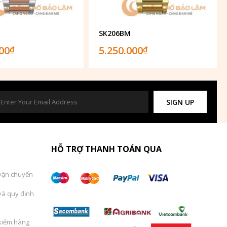
SK206BM
000
5.250.000
₫
₫
SIGN UP
HỖ TRỢ THANH TOÁN QUA
vận chuyển
và quy định
kiểm hàng