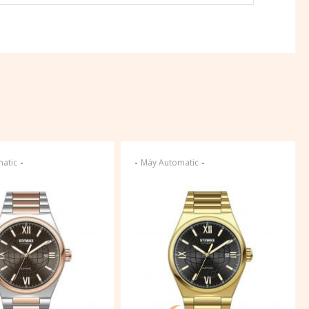
-
-
-
atic
Máy Automatic