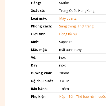
Hãng:
Starke
Xuất xứ:
Trung Quốc HongKong
Loại máy:
Máy quartz
Phong cách:
Sang trọng
,
Thời trang
Giới tính:
Đồng hồ nữ
Kính:
Sapphire
Màu mặt:
mặt xanh navy
Vỏ:
inox
Dây:
inox
Đường kính:
28mm
Độ chịu nước:
3 ATM
Bảo hành:
1 năm
Phụ kiện:
Hộp - Túi - Thẻ bảo hành quốc