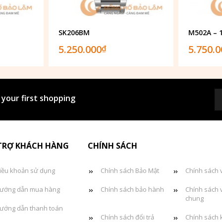
SK206BM
M502A – 
5.250.000
5.750.
₫
 your first shopping
TRỢ KHÁCH HÀNG
CHÍNH SÁCH
iều khoản sử dụng
Chính sách Bảo Mật
Chính sách 
ướng dẫn mua hàng
Chính sách bảo hành
Chính sách 
chung
ướng dẫn thanh toán
Chính sách đổi trả
Chính sách 