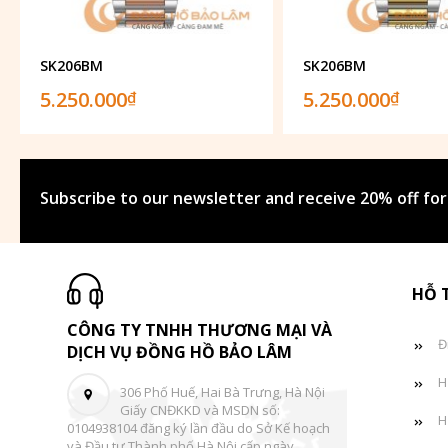
SK206BM
SK206BM
5.250.000
5.250.000
₫
₫
Subscribe to our newsletter and receive 20% off for
HỖ 
CÔNG TY TNHH THƯƠNG MẠI VÀ
Đ
DỊCH VỤ ĐỒNG HỒ BẢO LÂM
H
306 Phố Huế, Hai Bà Trưng, Hà Nội
Giấy CNĐKKD và MSDN số:
H
0104938104 đăng ký lần đầu do Sở Kế hoạch
và Đầu tư Thành phố Hà Nội cấp ngày