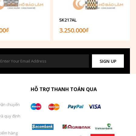
1
SK217AL
000
3.250.000
₫
₫
SIGN UP
HỖ TRỢ THANH TOÁN QUA
vận chuyển
và quy định
kiểm hàng