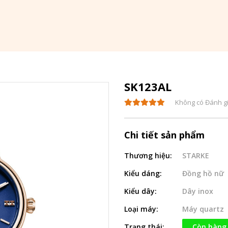
SK123AL
Không có Đánh g
Chi tiết sản phẩm
Thương hiệu:
STARKE
Kiểu dáng:
Đồng hồ nữ
Kiểu dây:
Dây inox
Loại máy:
Máy quartz
Trạng thái:
Còn hàng