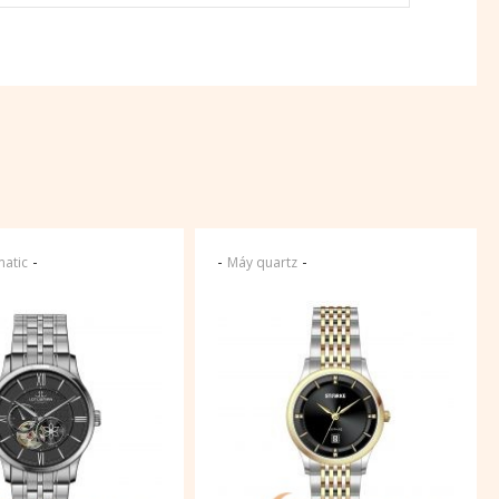
-
-
-
atic
Máy quartz