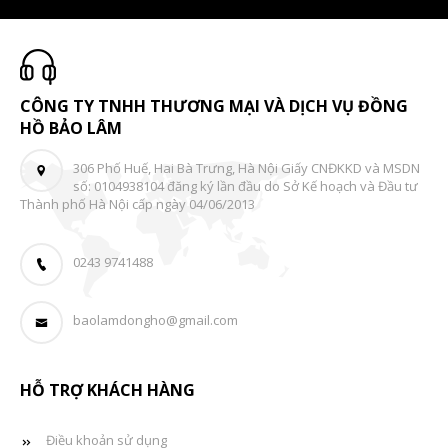
CÔNG TY TNHH THƯƠNG MẠI VÀ DỊCH VỤ ĐỒNG
HỒ BẢO LÂM
306 Phố Huế, Hai Bà Trưng, Hà Nội Giấy CNĐKKD và MSDN
số: 0104938104 đăng ký lần đầu do Sở Kế hoạch và Đầu tư
Thành phố Hà Nội cấp ngày 04/06/2013
0243 9741488
baolamdongho@gmail.com
HỖ TRỢ KHÁCH HÀNG
Điều khoản sử dụng