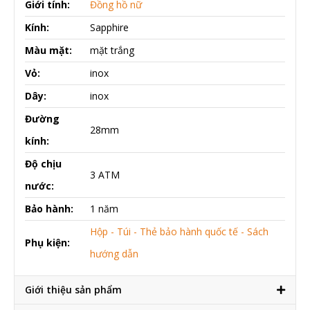
Giới tính:
Đồng hồ nữ
Kính:
Sapphire
Màu mặt:
mặt trắng
Vỏ:
inox
Dây:
inox
Đường
28mm
kính:
Độ chịu
3 ATM
nước:
Bảo hành:
1 năm
Hộp - Túi - Thẻ bảo hành quốc tế - Sách
Phụ kiện:
hướng dẫn
Giới thiệu sản phẩm