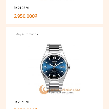
SK210BM
6.950.000
₫
-
-
Máy Automatic
SK206BM