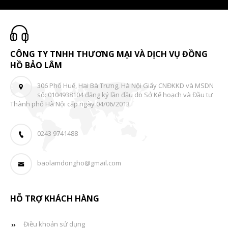
CÔNG TY TNHH THƯƠNG MẠI VÀ DỊCH VỤ ĐỒNG
HỒ BẢO LÂM
306 Phố Huế, Hai Bà Trưng, Hà Nội Giấy CNĐKKD và MSDN
số: 0104938104 đăng ký lần đầu do Sở Kế hoạch và Đầu tư
Thành phố Hà Nội cấp ngày 04/06/2013
0243 9741488
baolamdongho@gmail.com
HỖ TRỢ KHÁCH HÀNG
Điều khoản sử dụng