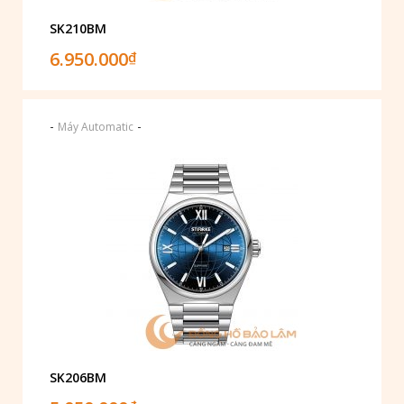
SK210BM
6.950.000
₫
-
-
Máy Automatic
SK206BM