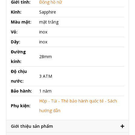
Giới tính:
Đồng hồ nữ
Kính:
Sapphire
Màu mặt:
mặt trắng
Vỏ:
inox
Dây:
inox
Đường
28mm
kính:
Độ chịu
3 ATM
nước:
Bảo hành:
1 năm
Hộp - Túi - Thẻ bảo hành quốc tế - Sách
Phụ kiện:
hướng dẫn
Giới thiệu sản phẩm