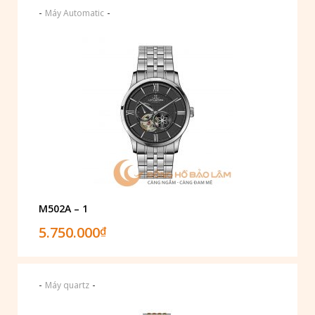
-
-
Máy Automatic
M502A – 1
5.750.000
₫
-
-
Máy quartz