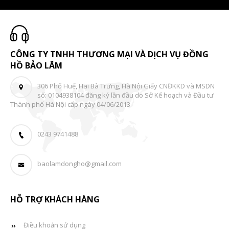
CÔNG TY TNHH THƯƠNG MẠI VÀ DỊCH VỤ ĐỒNG
HỒ BẢO LÂM
306 Phố Huế, Hai Bà Trưng, Hà Nội Giấy CNĐKKD và MSDN
số: 0104938104 đăng ký lần đầu do Sở Kế hoạch và Đầu tư
Thành phố Hà Nội cấp ngày 04/06/2013
0243 9741488
baolamdongho@gmail.com
HỖ TRỢ KHÁCH HÀNG
Điều khoản sử dụng