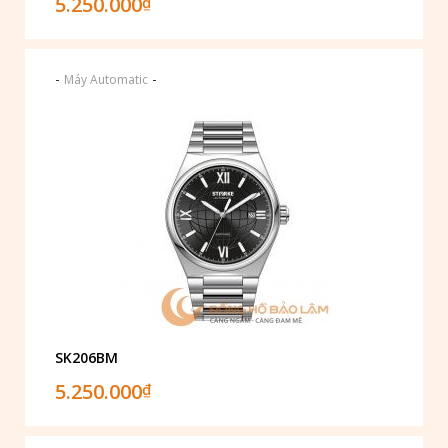
5.250.000
₫
-
-
Máy Automatic
SK206BM
5.250.000
₫