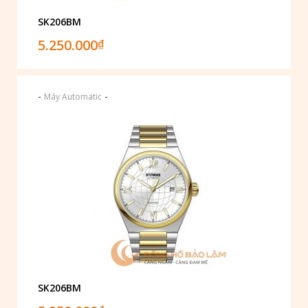
SK206BM
5.250.000
₫
-
-
Máy Automatic
SK206BM