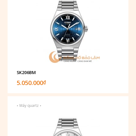
SK206BM
5.050.000
₫
-
-
Máy quartz