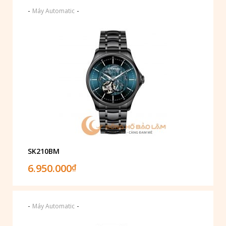
-
-
Máy Automatic
SK210BM
6.950.000
₫
-
-
Máy Automatic