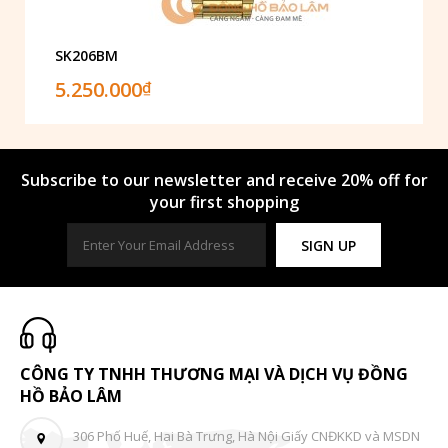
SK206BM
5.250.000
₫
Subscribe to our newsletter and receive 20% off for
your first shopping
SIGN UP
CÔNG TY TNHH THƯƠNG MẠI VÀ DỊCH VỤ ĐỒNG
HỒ BẢO LÂM
306 Phố Huế, Hai Bà Trưng, Hà Nội Giấy CNĐKKD và MSDN