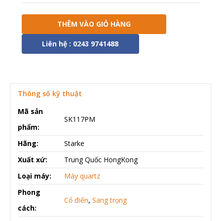
THÊM VÀO GIỎ HÀNG
Liên hệ : 0243 9741488
Thông số kỹ thuật
Mã sản
SK117PM
phẩm:
Hãng:
Starke
Xuất xứ:
Trung Quốc HongKong
Loại máy:
Máy quartz
Phong
Cổ điển
,
Sang trọng
cách: