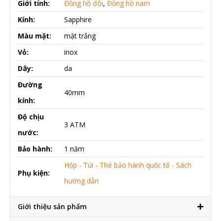
Giới tính:
Đồng hồ đôi
,
Đồng hồ nam
Kính:
Sapphire
Màu mặt:
mặt trắng
Vỏ:
inox
Dây:
da
Đường
40mm
kính:
Độ chịu
3 ATM
nước:
Bảo hành:
1 năm
Hộp - Túi - Thẻ bảo hành quốc tế - Sách
Phụ kiện:
hướng dẫn
Giới thiệu sản phẩm