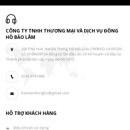
CÔNG TY TNHH THƯƠNG MẠI VÀ DỊCH VỤ ĐỒNG
HỒ BẢO LÂM
306 Phố Huế, Hai Bà Trưng, Hà Nội Giấy CNĐKKD và MSDN
số: 0104938104 đăng ký lần đầu do Sở Kế hoạch và Đầu tư
Thành phố Hà Nội cấp ngày 04/06/2013
0243 9741488
baolamdongho@gmail.com
HỖ TRỢ KHÁCH HÀNG
Điều khoản sử dụng