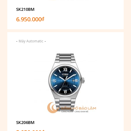
SK210BM
6.950.000
₫
-
-
Máy Automatic
SK206BM