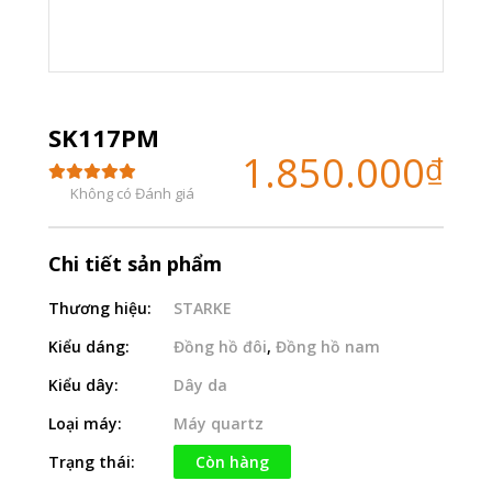
SK117PM
1.850.000
₫
Không có Đánh giá
Chi tiết sản phẩm
Thương hiệu:
STARKE
Kiểu dáng:
Đồng hồ đôi
,
Đồng hồ nam
Kiểu dây:
Dây da
Loại máy:
Máy quartz
Trạng thái:
Còn hàng