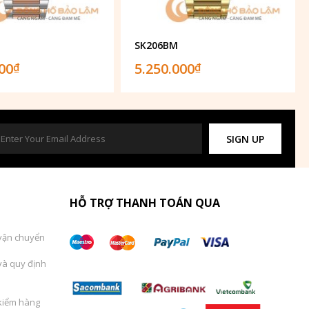
SK206BM
000
5.250.000
₫
₫
SIGN UP
HỖ TRỢ THANH TOÁN QUA
vận chuyển
và quy định
kiểm hàng