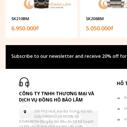
SK210BM
SK206BM
6.950.000
5.050.000
₫
₫
Subscribe to our newsletter and receive 20% off for
HỖ 
CÔNG TY TNHH THƯƠNG MẠI VÀ
Đ
DỊCH VỤ ĐỒNG HỒ BẢO LÂM
H
306 Phố Huế, Hai Bà Trưng, Hà Nội
Giấy CNĐKKD và MSDN số:
H
0104938104 đăng ký lần đầu do Sở Kế hoạch
và Đầu tư Thành phố Hà Nội cấp ngày