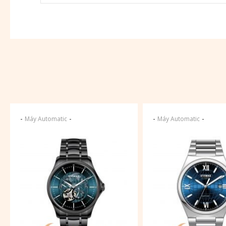
-
-
-
-
Máy Automatic
Máy Automatic