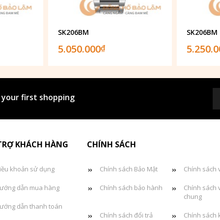
SK206BM
SK206BM
5.050.000
5.250.
₫
 your first shopping
TRỢ KHÁCH HÀNG
CHÍNH SÁCH
iều khoản sử dụng
Chính sách Bảo Mật
Chính sách 
ướng dẫn mua hàng
Chính sách bảo hành
Chính sách 
chung
ướng dẫn thanh toán
Chính sách đổi trả
Chính sách 