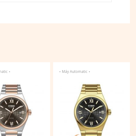
-
-
-
atic
Máy Automatic