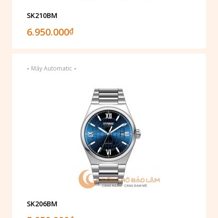
SK210BM
6.950.000
₫
-
-
Máy Automatic
SK206BM