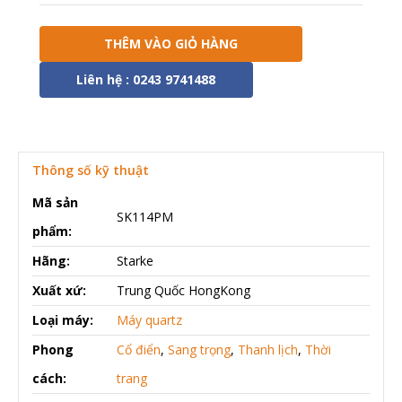
THÊM VÀO GIỎ HÀNG
Liên hệ : 0243 9741488
Thông số kỹ thuật
Mã sản
SK114PM
phẩm:
Hãng:
Starke
Xuất xứ:
Trung Quốc HongKong
Loại máy:
Máy quartz
Phong
Cổ điển
,
Sang trọng
,
Thanh lịch
,
Thời
cách:
trang