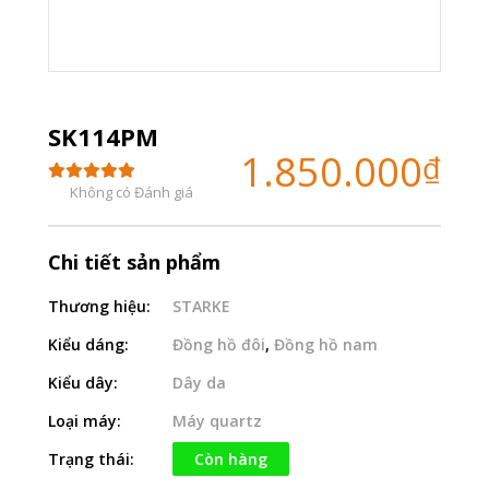
SK114PM
1.850.000
₫
Không có Đánh giá
Chi tiết sản phẩm
Thương hiệu:
STARKE
Kiểu dáng:
Đồng hồ đôi
,
Đồng hồ nam
Kiểu dây:
Dây da
Loại máy:
Máy quartz
Trạng thái:
Còn hàng