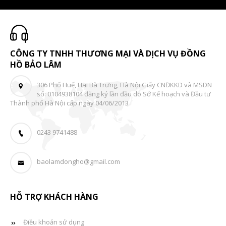
CÔNG TY TNHH THƯƠNG MẠI VÀ DỊCH VỤ ĐỒNG
HỒ BẢO LÂM
306 Phố Huế, Hai Bà Trưng, Hà Nội Giấy CNĐKKD và MSDN
số: 0104938104 đăng ký lần đầu do Sở Kế hoạch và Đầu tư
Thành phố Hà Nội cấp ngày 04/06/2013
0243 9741488
baolamdongho@gmail.com
HỖ TRỢ KHÁCH HÀNG
Điều khoản sử dụng