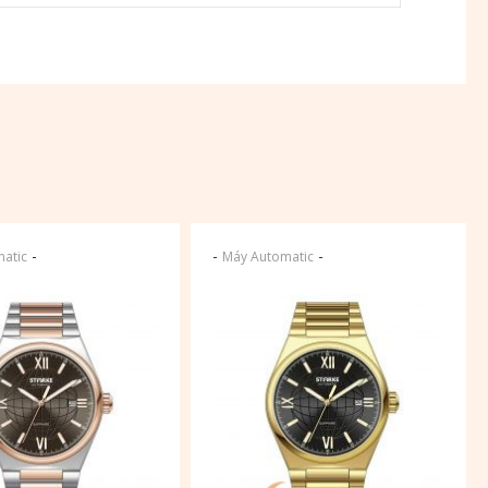
-
-
-
atic
Máy Automatic