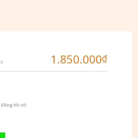
1.850.000
₫
iá
,
Đồng hồ nữ