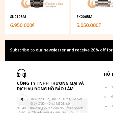
SK210BM
SK206BM
6.950.000
5.050.000
₫
₫
Subscribe to our newsletter and receive 20% off for
HỖ 
CÔNG TY TNHH THƯƠNG MẠI VÀ
Đ
DỊCH VỤ ĐỒNG HỒ BẢO LÂM
H
306 Phố Huế, Hai Bà Trưng, Hà Nội
Giấy CNĐKKD và MSDN số:
H
0104938104 đăng ký lần đầu do Sở Kế hoạch
và Đầu tư Thành phố Hà Nội cấp ngày