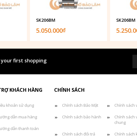
SK206BM
SK206BM
5.050.000
5.250.
₫
 your first shopping
TRỢ KHÁCH HÀNG
CHÍNH SÁCH
iều khoản sử dụng
Chính sách Bảo Mật
Chính sách 
ướng dẫn mua hàng
Chính sách bảo hành
Chính sách 
chung
ướng dẫn thanh toán
Chính sách đổi trả
Chính sách 