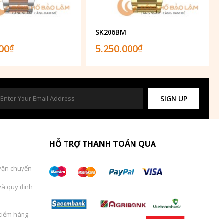
SK206BM
000
5.250.000
₫
₫
SIGN UP
HỖ TRỢ THANH TOÁN QUA
vận chuyển
và quy định
kiểm hàng