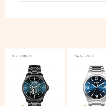
-
-
-
-
Máy Automatic
Máy Automatic