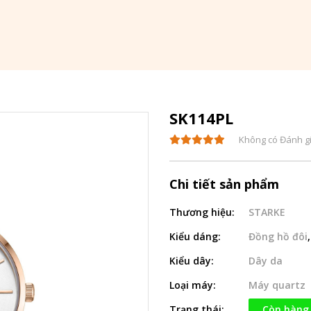
SK114PL
Không có Đánh g
Chi tiết sản phẩm
Thương hiệu:
STARKE
Kiểu dáng:
Đồng hồ đôi
Kiểu dây:
Dây da
Loại máy:
Máy quartz
Trạng thái:
Còn hàng