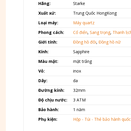
Hãng:
Starke
Xuất xứ:
Trung Quốc HongKong
Loại máy:
Máy quartz
Phong cách:
Cổ điển
,
Sang trọng
,
Thanh lịc
Giới tính:
Đồng hồ đôi
,
Đồng hồ nữ
Kính:
Sapphire
Màu mặt:
mặt trắng
Vỏ:
inox
Dây:
da
Đường kính:
32mm
Độ chịu nước:
3 ATM
Bảo hành:
1 năm
Phụ kiện:
Hộp - Túi - Thẻ bảo hành quốc