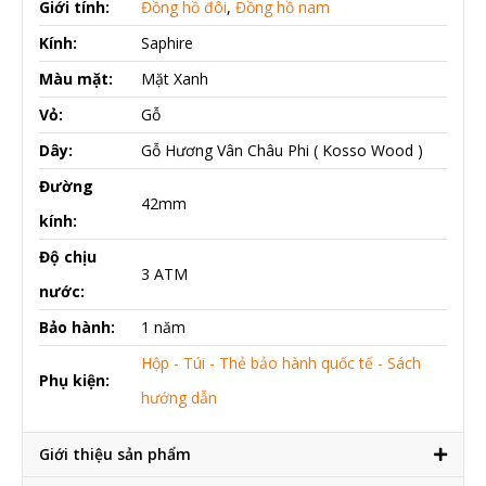
Giới tính:
Đồng hồ đôi
,
Đồng hồ nam
Kính:
Saphire
Màu mặt:
Mặt Xanh
Vỏ:
Gỗ
Dây:
Gỗ Hương Vân Châu Phi ( Kosso Wood )
Đường
42mm
kính:
Độ chịu
3 ATM
nước:
Bảo hành:
1 năm
Hộp - Túi - Thẻ bảo hành quốc tế - Sách
Phụ kiện:
hướng dẫn
Giới thiệu sản phẩm