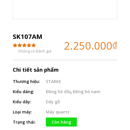
SK107AM
2.250.000
₫
Không có Đánh giá
Chi tiết sản phẩm
Thương hiệu:
STARKE
Kiểu dáng:
Đồng hồ đôi
,
Đồng hồ nam
Kiểu dây:
Dây gỗ
Loại máy:
Máy quartz
Trạng thái:
Còn hàng