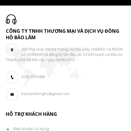
CÔNG TY TNHH THƯƠNG MẠI VÀ DỊCH VỤ ĐỒNG
HỒ BẢO LÂM
306 Phố Huế, Hai Bà Trưng, Hà Nội Giấy CNĐKKD và MSDN
số: 0104938104 đăng ký lần đầu do Sở Kế hoạch và Đầu tư
Thành phố Hà Nội cấp ngày 04/06/2013
0243 9741488
baolamdongho@gmail.com
HỖ TRỢ KHÁCH HÀNG
Điều khoản sử dụng