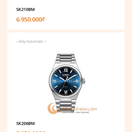
SK210BM
6.950.000
₫
-
-
Máy Automatic
SK206BM