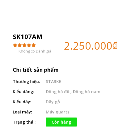
SK107AM
2.250.000
₫
Không có Đánh giá
Chi tiết sản phẩm
Thương hiệu:
STARKE
Kiểu dáng:
Đồng hồ đôi
,
Đồng hồ nam
Kiểu dây:
Dây gỗ
Loại máy:
Máy quartz
Trạng thái:
Còn hàng