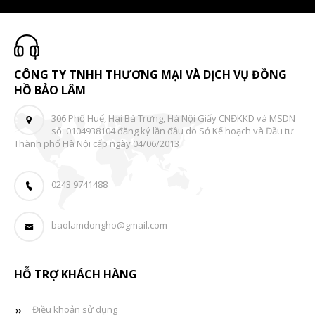
CÔNG TY TNHH THƯƠNG MẠI VÀ DỊCH VỤ ĐỒNG
HỒ BẢO LÂM
306 Phố Huế, Hai Bà Trưng, Hà Nội Giấy CNĐKKD và MSDN
số: 0104938104 đăng ký lần đầu do Sở Kế hoạch và Đầu tư
Thành phố Hà Nội cấp ngày 04/06/2013
0243 9741488
baolamdongho@gmail.com
HỖ TRỢ KHÁCH HÀNG
Điều khoản sử dụng