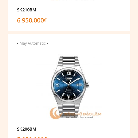
SK210BM
6.950.000
₫
-
-
Máy Automatic
SK206BM