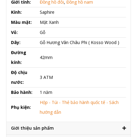
Giới tính:
Đồng hồ đôi
,
Đồng hồ nam
Kính:
Saphire
Màu mặt:
Mặt Xanh
Vỏ:
Gỗ
Dây:
Gỗ Hương Vân Châu Phi ( Kosso Wood )
Đường
42mm
kính:
Độ chịu
3 ATM
nước:
Bảo hành:
1 năm
Hộp - Túi - Thẻ bảo hành quốc tế - Sách
Phụ kiện:
hướng dẫn
Giới thiệu sản phẩm