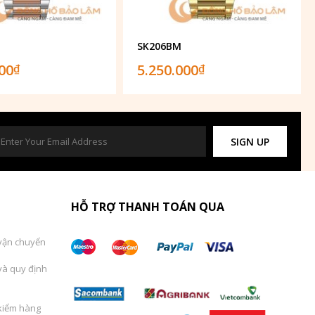
SK206BM
000
5.250.000
₫
₫
SIGN UP
HỖ TRỢ THANH TOÁN QUA
vận chuyển
và quy định
kiểm hàng