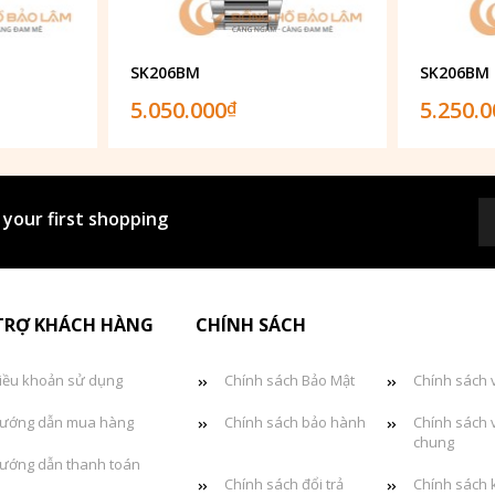
SK206BM
SK206BM
5.050.000
5.250.
₫
 your first shopping
TRỢ KHÁCH HÀNG
CHÍNH SÁCH
iều khoản sử dụng
Chính sách Bảo Mật
Chính sách 
ướng dẫn mua hàng
Chính sách bảo hành
Chính sách 
chung
ướng dẫn thanh toán
Chính sách đổi trả
Chính sách 