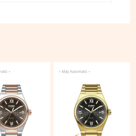
-
-
-
atic
Máy Automatic