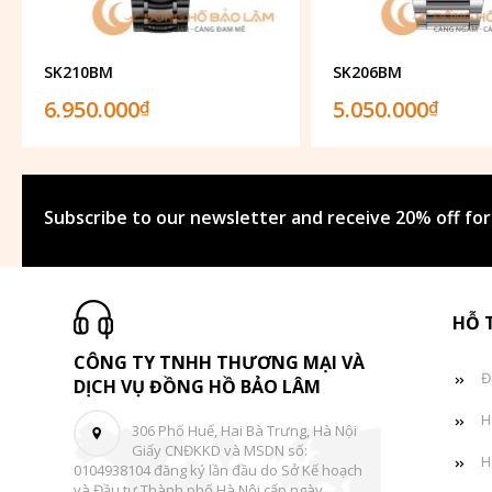
SK210BM
SK206BM
6.950.000
5.050.000
₫
₫
Subscribe to our newsletter and receive 20% off for
HỖ 
CÔNG TY TNHH THƯƠNG MẠI VÀ
Đ
DỊCH VỤ ĐỒNG HỒ BẢO LÂM
H
306 Phố Huế, Hai Bà Trưng, Hà Nội
Giấy CNĐKKD và MSDN số:
H
0104938104 đăng ký lần đầu do Sở Kế hoạch
và Đầu tư Thành phố Hà Nội cấp ngày