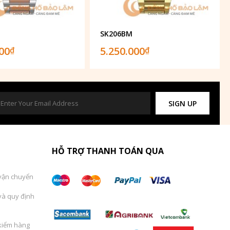
SK206BM
000
5.250.000
₫
₫
SIGN UP
HỖ TRỢ THANH TOÁN QUA
vận chuyển
và quy định
kiểm hàng