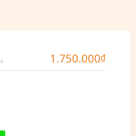
1.750.000
₫
iá