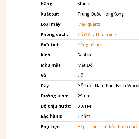
Hãng:
Starke
Xuất xứ:
Trung Quốc HongKong
Loại máy:
Máy quartz
Phong cách:
Cổ điển
,
Thời trang
Giới tính:
Đồng hồ nữ
Kính:
Saphire
Màu mặt:
Mặt Đỏ
Vỏ:
Gỗ
Dây:
Gỗ Trắc Nam Phi ( Brich Wood
Đường kính:
29mm
Độ chịu nước:
3 ATM
Bảo hành:
1 năm
Phụ kiện:
Hộp - Túi - Thẻ bảo hành quốc