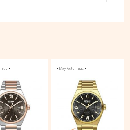
-
-
-
atic
Máy Automatic