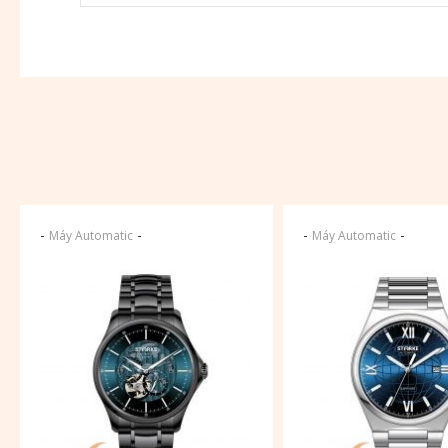
-
-
-
-
Máy Automatic
Máy Automatic