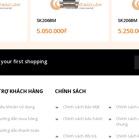
SK206BM
SK206BM
5.050.000
5.250.
₫
 your first shopping
TRỢ KHÁCH HÀNG
CHÍNH SÁCH
iều khoản sử dụng
Chính sách Bảo Mật
Chính sách 
ướng dẫn mua hàng
Chính sách bảo hành
Chính sách 
chung
ướng dẫn thanh toán
Chính sách đổi trả
Chính sách 