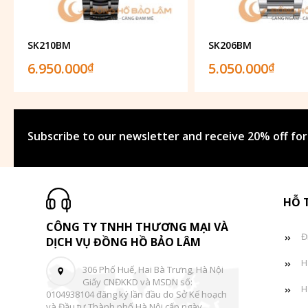
SK210BM
SK206BM
6.950.000
5.050.000
₫
₫
Subscribe to our newsletter and receive 20% off for
HỖ 
CÔNG TY TNHH THƯƠNG MẠI VÀ
Đ
DỊCH VỤ ĐỒNG HỒ BẢO LÂM
H
306 Phố Huế, Hai Bà Trưng, Hà Nội
Giấy CNĐKKD và MSDN số:
H
0104938104 đăng ký lần đầu do Sở Kế hoạch
và Đầu tư Thành phố Hà Nội cấp ngày