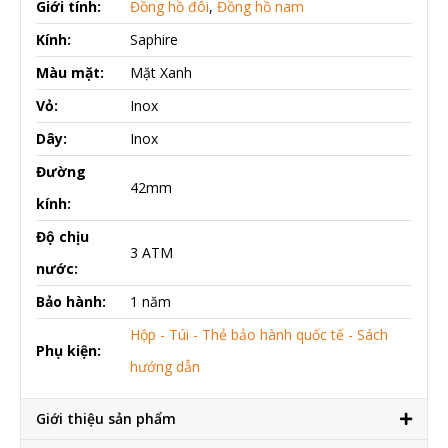
Giới tính:
Đồng hồ đôi
,
Đồng hồ nam
Kính:
Saphire
Màu mặt:
Mặt Xanh
Vỏ:
Inox
Dây:
Inox
Đường
42mm
kính:
Độ chịu
3 ATM
nước:
Bảo hành:
1 năm
Hộp - Túi - Thẻ bảo hành quốc tế - Sách
Phụ kiện:
hướng dẫn
Giới thiệu sản phẩm