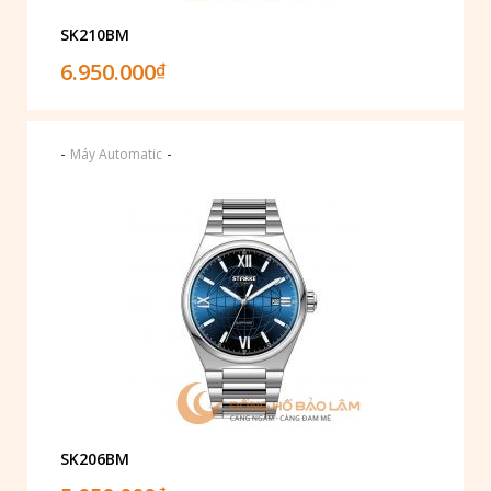
SK210BM
6.950.000
₫
-
-
Máy Automatic
SK206BM