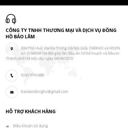
CÔNG TY TNHH THƯƠNG MẠI VÀ DỊCH VỤ ĐỒNG
HỒ BẢO LÂM
306 Phố Huế, Hai Bà Trưng, Hà Nội Giấy CNĐKKD và MSDN
số: 0104938104 đăng ký lần đầu do Sở Kế hoạch và Đầu tư
Thành phố Hà Nội cấp ngày 04/06/2013
0243 9741488
baolamdongho@gmail.com
HỖ TRỢ KHÁCH HÀNG
Điều khoản sử dụng