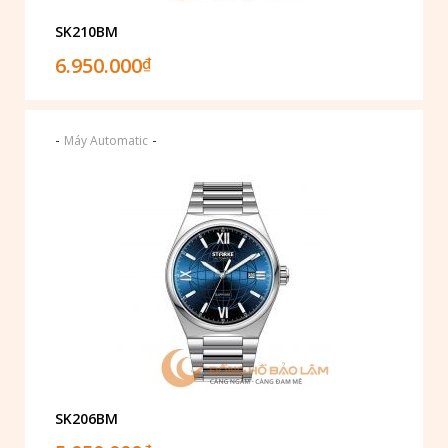
SK210BM
6.950.000
₫
-
-
Máy Automatic
SK206BM