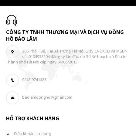
CÔNG TY TNHH THƯƠNG MẠI VÀ DỊCH VỤ ĐỒNG
HỒ BẢO LÂM
306 Phố Huế, Hai Bà Trưng, Hà Nội Giấy CNĐKKD và MSDN
số: 0104938104 đăng ký lần đầu do Sở Kế hoạch và Đầu tư
Thành phố Hà Nội cấp ngày 04/06/2013
0243 9741488
baolamdongho@gmail.com
HỖ TRỢ KHÁCH HÀNG
Điều khoản sử dụng