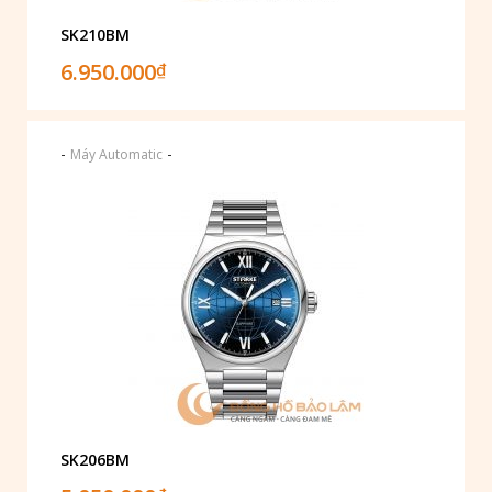
SK210BM
6.950.000
₫
-
-
Máy Automatic
SK206BM