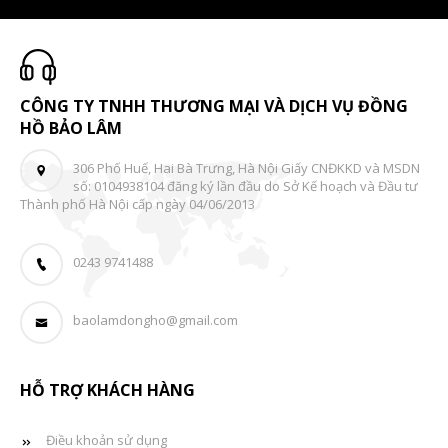
CÔNG TY TNHH THƯƠNG MẠI VÀ DỊCH VỤ ĐỒNG
HỒ BẢO LÂM
306 Phố Huế, Hai Bà Trưng, Hà Nội Giấy CNĐKKD và MSDN
số: 0104938104 đăng ký lần đầu do Sở Kế hoạch và Đầu tư
Thành phố Hà Nội cấp ngày 04/06/2013
0243 9741488
baolamdongho@gmail.com
HỖ TRỢ KHÁCH HÀNG
Điều khoản sử dụng