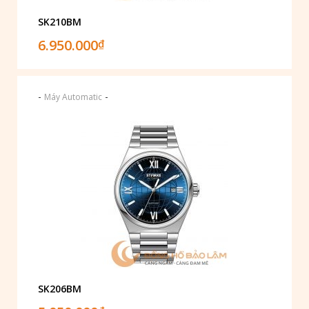
SK210BM
6.950.000
₫
-
-
Máy Automatic
SK206BM