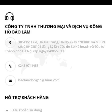
CÔNG TY TNHH THƯƠNG MẠI VÀ DỊCH VỤ ĐỒNG
HỒ BẢO LÂM
306 Phố Huế, Hai Bà Trưng, Hà Nội Giấy CNĐKKD và MSDN
số: 0104938104 đăng ký lần đầu do Sở Kế hoạch và Đầu tư
Thành phố Hà Nội cấp ngày 04/06/2013
0243 9741488
baolamdongho@gmail.com
HỖ TRỢ KHÁCH HÀNG
Điều khoản sử dụng