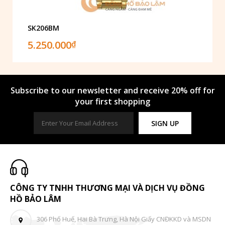
SK206BM
5.250.000
₫
Subscribe to our newsletter and receive 20% off for
your first shopping
SIGN UP
CÔNG TY TNHH THƯƠNG MẠI VÀ DỊCH VỤ ĐỒNG
HỒ BẢO LÂM
306 Phố Huế, Hai Bà Trưng, Hà Nội Giấy CNĐKKD và MSDN