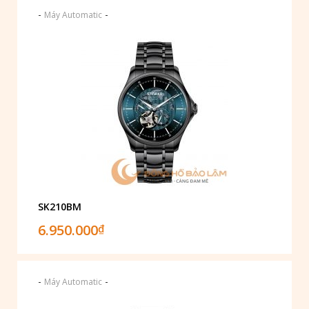
-
-
Máy Automatic
SK210BM
6.950.000
₫
-
-
Máy Automatic