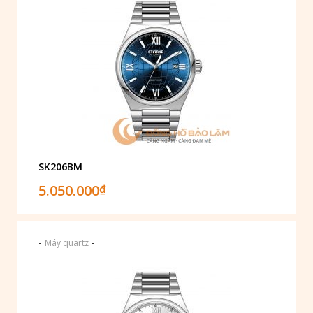
SK206BM
5.050.000
₫
-
-
Máy quartz