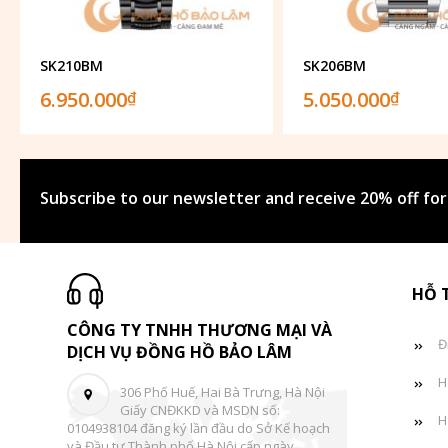
SK210BM
SK206BM
6.950.000
5.050.000
₫
₫
Subscribe to our newsletter and receive 20% off for
HỖ 
CÔNG TY TNHH THƯƠNG MẠI VÀ
Đ
DỊCH VỤ ĐỒNG HỒ BẢO LÂM
H
306 Phố Huế, Hai Bà Trưng, Hà Nội
Giấy CNĐKKD và MSDN số:
H
0104938104 đăng ký lần đầu do Sở Kế hoạch
và Đầu tư Thành phố Hà Nội cấp ngày