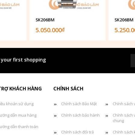
SK206BM
SK206BM
5.050.000
5.250.
₫
 your first shopping
TRỢ KHÁCH HÀNG
CHÍNH SÁCH
iều khoản sử dụng
Chính sách Bảo Mật
Chính sách 
ướng dẫn mua hàng
Chính sách bảo hành
Chính sách 
chung
ướng dẫn thanh toán
Chính sách đổi trả
Chính sách 