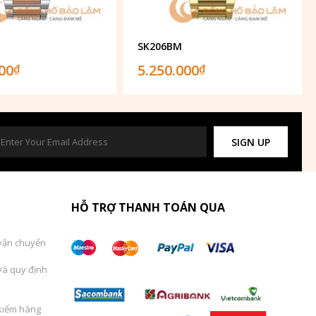
SK206BM
000
5.250.000
₫
₫
SIGN UP
HỖ TRỢ THANH TOÁN QUA
vận chuyển
và quy định
kiểm hàng