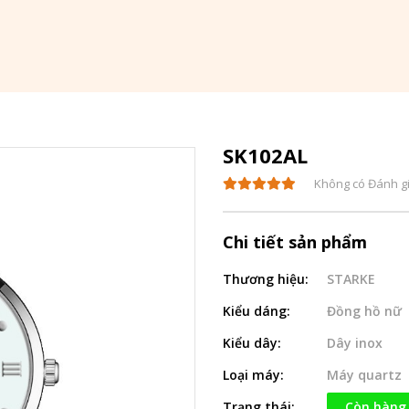
SK102AL
Không có Đánh g
Chi tiết sản phẩm
Thương hiệu:
STARKE
Kiểu dáng:
Đồng hồ nữ
Kiểu dây:
Dây inox
Loại máy:
Máy quartz
Trạng thái:
Còn hàng