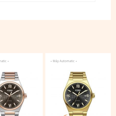
-
-
-
atic
Máy Automatic