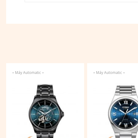
-
-
-
-
Máy Automatic
Máy Automatic