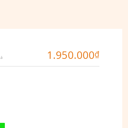
1.950.000
₫
iá