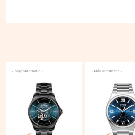
-
-
-
-
Máy Automatic
Máy Automatic