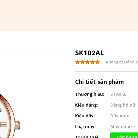
SK102AL
Không có Đánh g
Chi tiết sản phẩm
Thương hiệu:
STARKE
Kiểu dáng:
Đồng hồ nữ
Kiểu dây:
Dây inox
Loại máy:
Máy quartz
Trạng thái:
Còn hàng