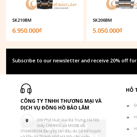
SK210BM
SK206BM
6.950.000
5.050.000
₫
₫
Subscribe to our newsletter and receive 20% off for
HỖ 
CÔNG TY TNHH THƯƠNG MẠI VÀ
Đ
DỊCH VỤ ĐỒNG HỒ BẢO LÂM
H
306 Phố Huế, Hai Bà Trưng, Hà Nội
Giấy CNĐKKD và MSDN số:
H
0104938104 đăng ký lần đầu do Sở Kế hoạch
và Đầu tư Thành phố Hà Nội cấp ngày