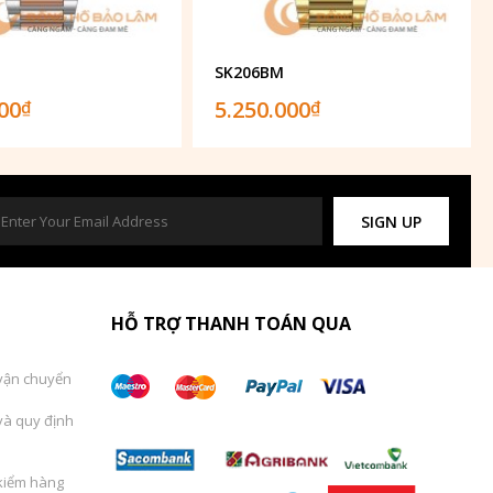
SK206BM
000
5.250.000
₫
₫
SIGN UP
HỖ TRỢ THANH TOÁN QUA
vận chuyển
và quy định
kiểm hàng