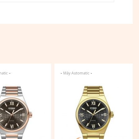
-
-
-
atic
Máy Automatic