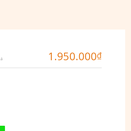
1.950.000
₫
iá