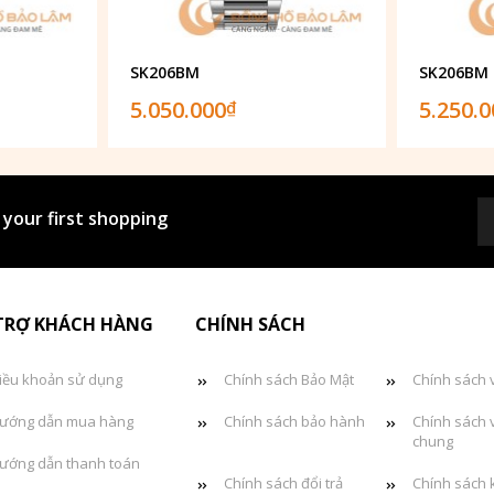
SK206BM
SK206BM
5.050.000
5.250.
₫
 your first shopping
TRỢ KHÁCH HÀNG
CHÍNH SÁCH
iều khoản sử dụng
Chính sách Bảo Mật
Chính sách 
ướng dẫn mua hàng
Chính sách bảo hành
Chính sách 
chung
ướng dẫn thanh toán
Chính sách đổi trả
Chính sách 