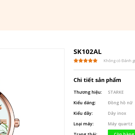
SK102AL
Không có Đánh g
Chi tiết sản phẩm
Thương hiệu:
STARKE
Kiểu dáng:
Đồng hồ nữ
Kiểu dây:
Dây inox
Loại máy:
Máy quartz
Trạng thái:
Còn hàng