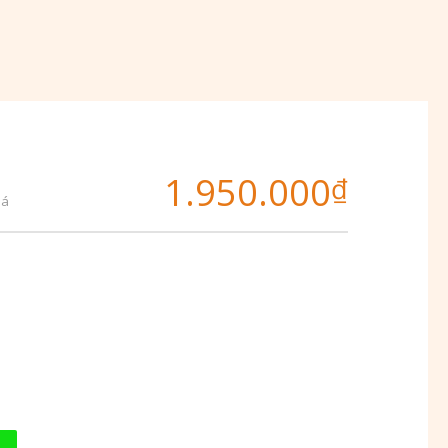
1.950.000
₫
iá