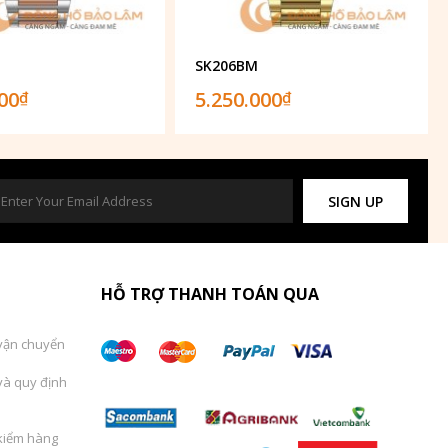
SK206BM
000
5.250.000
₫
₫
SIGN UP
HỖ TRỢ THANH TOÁN QUA
vận chuyển
và quy định
kiểm hàng