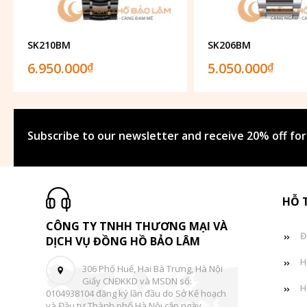
SK210BM
SK206BM
6.950.000
5.050.000
₫
₫
Subscribe to our newsletter and receive 20% off for
HỖ 
CÔNG TY TNHH THƯƠNG MẠI VÀ
Đ
DỊCH VỤ ĐỒNG HỒ BẢO LÂM
H
306 Phố Huế, Hai Bà Trưng, Hà Nội
Giấy CNĐKKD và MSDN số:
H
0104938104 đăng ký lần đầu do Sở Kế hoạch
và Đầu tư Thành phố Hà Nội cấp ngày