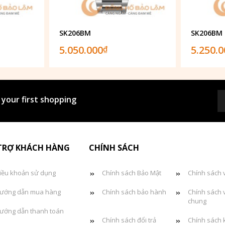
SK206BM
SK206BM
5.050.000
5.250.
₫
 your first shopping
TRỢ KHÁCH HÀNG
CHÍNH SÁCH
iều khoản sử dụng
Chính sách Bảo Mật
Chính sách 
ướng dẫn mua hàng
Chính sách bảo hành
Chính sách 
chung
ướng dẫn thanh toán
Chính sách đổi trả
Chính sách 