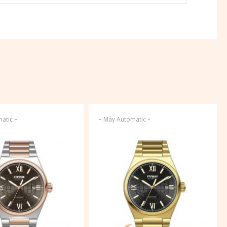
-
-
-
atic
Máy Automatic