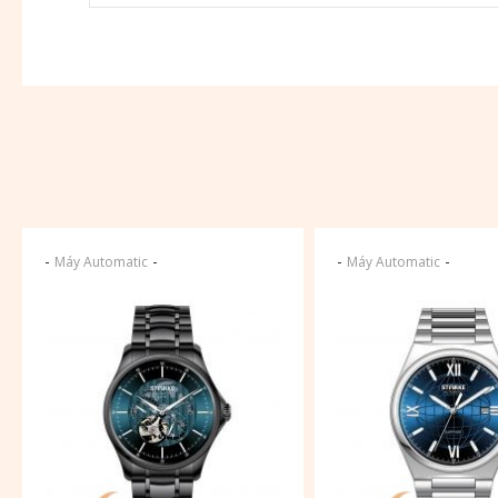
-
-
-
-
Máy Automatic
Máy Automatic