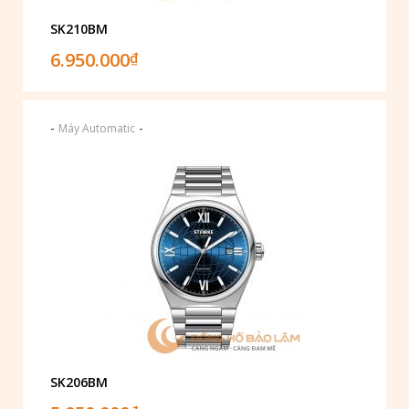
SK210BM
6.950.000
₫
-
-
Máy Automatic
SK206BM