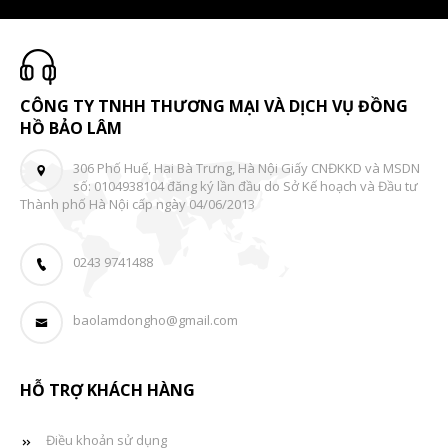
CÔNG TY TNHH THƯƠNG MẠI VÀ DỊCH VỤ ĐỒNG
HỒ BẢO LÂM
306 Phố Huế, Hai Bà Trưng, Hà Nội Giấy CNĐKKD và MSDN
số: 0104938104 đăng ký lần đầu do Sở Kế hoạch và Đầu tư
Thành phố Hà Nội cấp ngày 04/06/2013
0243 9741488
baolamdongho@gmail.com
HỖ TRỢ KHÁCH HÀNG
Điều khoản sử dụng