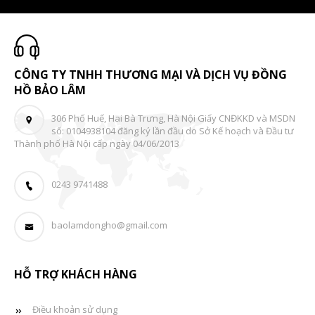
CÔNG TY TNHH THƯƠNG MẠI VÀ DỊCH VỤ ĐỒNG
HỒ BẢO LÂM
306 Phố Huế, Hai Bà Trưng, Hà Nội Giấy CNĐKKD và MSDN
số: 0104938104 đăng ký lần đầu do Sở Kế hoạch và Đầu tư
Thành phố Hà Nội cấp ngày 04/06/2013
0243 9741488
baolamdongho@gmail.com
HỖ TRỢ KHÁCH HÀNG
Điều khoản sử dụng