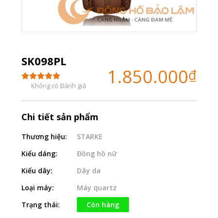
SK098PL
1.850.000
₫
Không có Đánh giá
Chi tiết sản phẩm
Thương hiệu:
STARKE
Kiểu dáng:
Đồng hồ nữ
Kiểu dây:
Dây da
Loại máy:
Máy quartz
Trạng thái:
Còn hàng