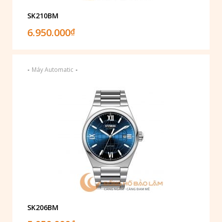
SK210BM
6.950.000
₫
-
-
Máy Automatic
SK206BM