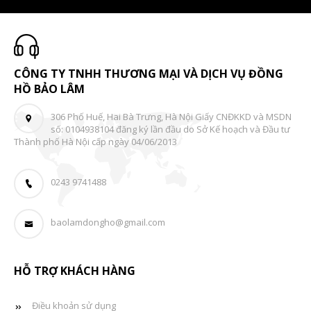
CÔNG TY TNHH THƯƠNG MẠI VÀ DỊCH VỤ ĐỒNG
HỒ BẢO LÂM
306 Phố Huế, Hai Bà Trưng, Hà Nội Giấy CNĐKKD và MSDN
số: 0104938104 đăng ký lần đầu do Sở Kế hoạch và Đầu tư
Thành phố Hà Nội cấp ngày 04/06/2013
0243 9741488
baolamdongho@gmail.com
HỖ TRỢ KHÁCH HÀNG
Điều khoản sử dụng