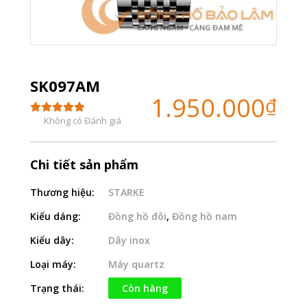
SK097AM
1.950.000
₫
Không có Đánh giá
Chi tiết sản phẩm
Thương hiệu:
STARKE
Kiểu dáng:
Đồng hồ đôi
,
Đồng hồ nam
Kiểu dây:
Dây inox
Loại máy:
Máy quartz
Trạng thái:
Còn hàng