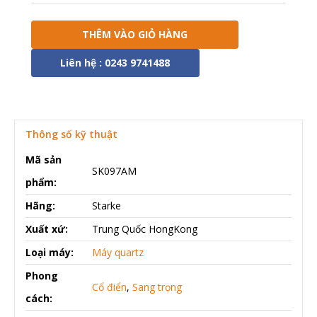
THÊM VÀO GIỎ HÀNG
Liên hệ : 0243 9741488
Thông số kỹ thuật
Mã sản
SK097AM
phẩm:
Hãng:
Starke
Xuất xứ:
Trung Quốc HongKong
Loại máy:
Máy quartz
Phong
Cổ điển
,
Sang trọng
cách: