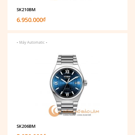
SK210BM
6.950.000
₫
-
-
Máy Automatic
SK206BM