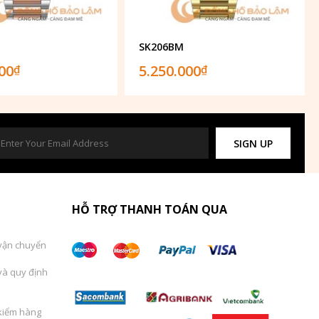
SK206BM
000
5.250.000
₫
₫
SIGN UP
HỖ TRỢ THANH TOÁN QUA
vận chuyển
và quy định
kiểm hàng