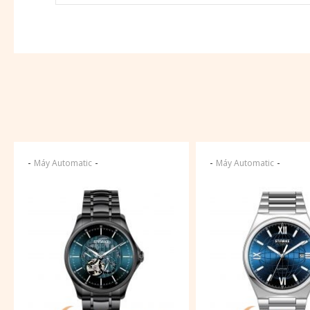
-
-
-
-
Máy Automatic
Máy Automatic