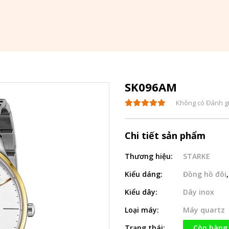
SK096AM
Không có Đánh g
Chi tiết sản phẩm
Thương hiệu:
STARKE
Kiểu dáng:
Đồng hồ đôi
Kiểu dây:
Dây inox
Loại máy:
Máy quartz
Trạng thái:
Còn hàng