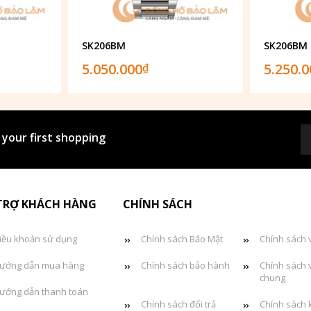
SK206BM
SK206BM
5.050.000
5.250.
₫
 your first shopping
TRỢ KHÁCH HÀNG
CHÍNH SÁCH
iều khoản sử dụng
Chính sách Bảo Mật
Chính sách 
ướng dẫn mua hàng
Chính sách bảo hành
Chính sách 
chung
ướng dẫn thanh toán
Chính sách đổi trả
Chính sách 