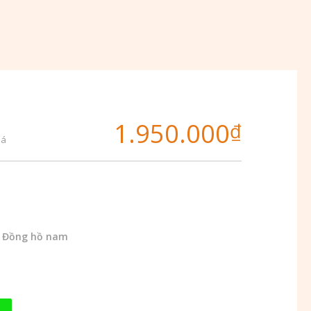
1.950.000
₫
iá
,
Đồng hồ nam