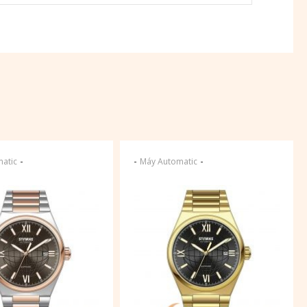
-
-
-
atic
Máy Automatic