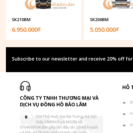
SK210BM
SK206BM
6.950.000
5.050.000
₫
₫
Subscribe to our newsletter and receive 20% off for
HỖ 
CÔNG TY TNHH THƯƠNG MẠI VÀ
Đ
DỊCH VỤ ĐỒNG HỒ BẢO LÂM
H
306 Phố Huế, Hai Bà Trưng, Hà Nội
Giấy CNĐKKD và MSDN số:
H
0104938104 đăng ký lần đầu do Sở Kế hoạch
và Đầu tư Thành phố Hà Nội cấp ngày