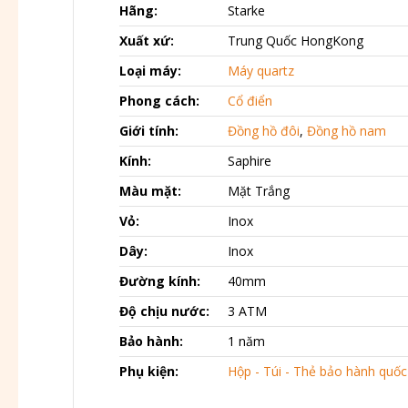
Hãng:
Starke
Xuất xứ:
Trung Quốc HongKong
Loại máy:
Máy quartz
Phong cách:
Cổ điển
Giới tính:
Đồng hồ đôi
,
Đồng hồ nam
Kính:
Saphire
Màu mặt:
Mặt Trắng
Vỏ:
Inox
Dây:
Inox
Đường kính:
40mm
Độ chịu nước:
3 ATM
Bảo hành:
1 năm
Phụ kiện:
Hộp - Túi - Thẻ bảo hành quốc