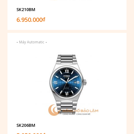
SK210BM
6.950.000
₫
-
-
Máy Automatic
SK206BM