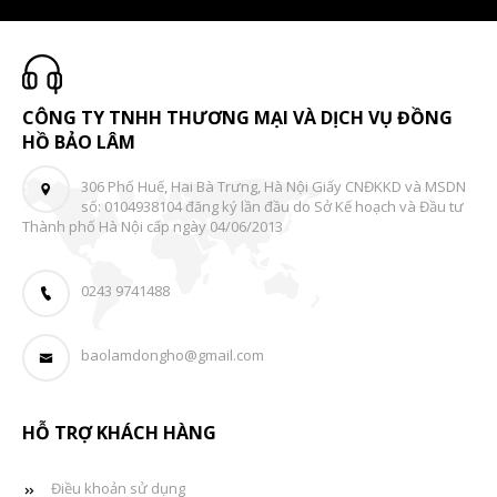
CÔNG TY TNHH THƯƠNG MẠI VÀ DỊCH VỤ ĐỒNG
HỒ BẢO LÂM
306 Phố Huế, Hai Bà Trưng, Hà Nội Giấy CNĐKKD và MSDN
số: 0104938104 đăng ký lần đầu do Sở Kế hoạch và Đầu tư
Thành phố Hà Nội cấp ngày 04/06/2013
0243 9741488
baolamdongho@gmail.com
HỖ TRỢ KHÁCH HÀNG
Điều khoản sử dụng