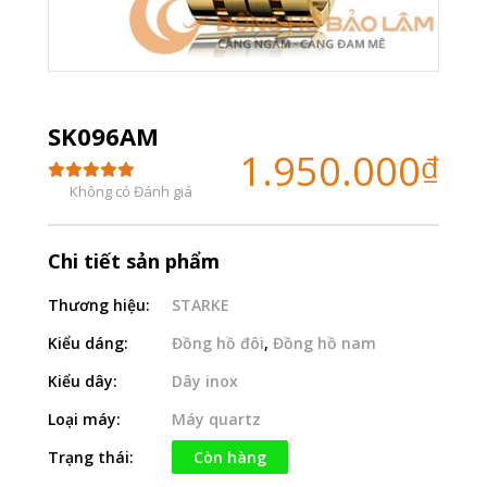
SK096AM
1.950.000
₫
Không có Đánh giá
Chi tiết sản phẩm
Thương hiệu:
STARKE
Kiểu dáng:
Đồng hồ đôi
,
Đồng hồ nam
Kiểu dây:
Dây inox
Loại máy:
Máy quartz
Trạng thái:
Còn hàng