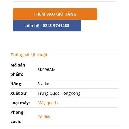
THÊM VÀO GIỎ HÀNG
Liên hệ : 0243 9741488
Thông số kỹ thuật
Mã sản
SK096AM
phẩm:
Hãng:
Starke
Xuất xứ:
Trung Quốc HongKong
Loại máy:
Máy quartz
Phong
Cổ điển
cách: