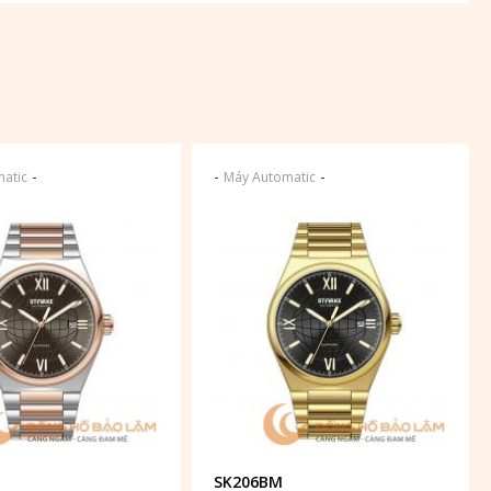
-
-
-
atic
Máy Automatic
SK206BM