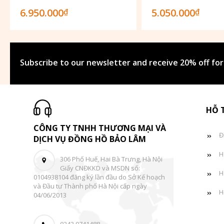
6.950.000
5.050.000
₫
₫
Subscribe to our newsletter and receive 20% off for
HỖ 
CÔNG TY TNHH THƯƠNG MẠI VÀ
Đ
DỊCH VỤ ĐỒNG HỒ BẢO LÂM
H
306 Phố Huế, Hai Bà Trưng, Hà Nội
Giấy CNĐKKD và MSDN số:
H
0104938104 đăng ký lần đầu do Sở Kế hoạch
và Đầu tư Thành phố Hà Nội cấp ngày
H
04/06/2013