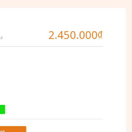
2.450.000
₫
iá
NG