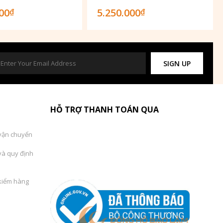
000
5.250.000
₫
₫
SIGN UP
HỖ TRỢ THANH TOÁN QUA
vận chuyển
và quy định
kiểm hàng