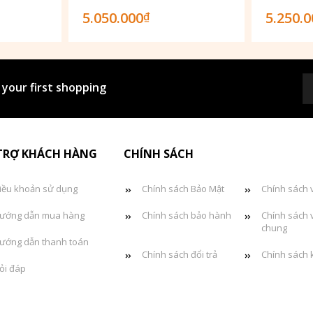
5.050.000
5.250.
₫
 your first shopping
TRỢ KHÁCH HÀNG
CHÍNH SÁCH
iều khoản sử dụng
Chính sách Bảo Mật
Chính sách 
ướng dẫn mua hàng
Chính sách bảo hành
Chính sách 
chung
ướng dẫn thanh toán
Chính sách đổi trả
Chính sách 
ỏi đáp