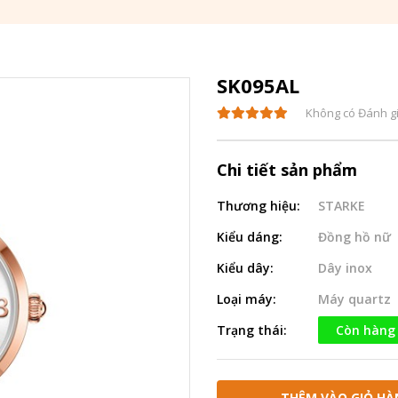
SK095AL
Không có Đánh g
Chi tiết sản phẩm
Thương hiệu:
STARKE
Kiểu dáng:
Đồng hồ nữ
Kiểu dây:
Dây inox
Loại máy:
Máy quartz
Trạng thái:
Còn hàng
THÊM VÀO GIỎ HÀ