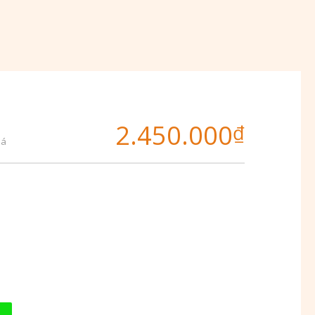
2.450.000
₫
iá