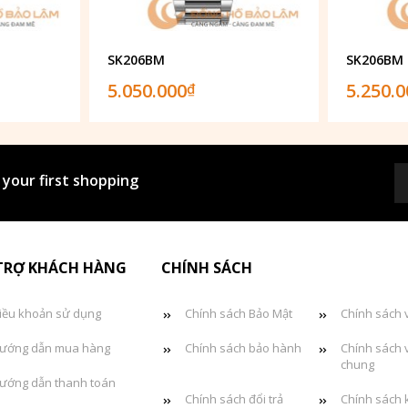
SK206BM
SK206BM
5.050.000
5.250.
₫
 your first shopping
TRỢ KHÁCH HÀNG
CHÍNH SÁCH
iều khoản sử dụng
Chính sách Bảo Mật
Chính sách 
ướng dẫn mua hàng
Chính sách bảo hành
Chính sách 
chung
ướng dẫn thanh toán
Chính sách đổi trả
Chính sách 