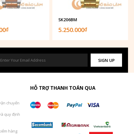
SK206BM
000
5.250.000
₫
₫
SIGN UP
HỖ TRỢ THANH TOÁN QUA
vận chuyển
và quy định
kiểm hàng