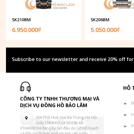
SK210BM
SK206BM
6.950.000
5.050.000
₫
₫
Subscribe to our newsletter and receive 20% off for
HỖ 
CÔNG TY TNHH THƯƠNG MẠI VÀ
Đ
DỊCH VỤ ĐỒNG HỒ BẢO LÂM
H
306 Phố Huế, Hai Bà Trưng, Hà Nội
Giấy CNĐKKD và MSDN số:
H
0104938104 đăng ký lần đầu do Sở Kế hoạch
và Đầu tư Thành phố Hà Nội cấp ngày