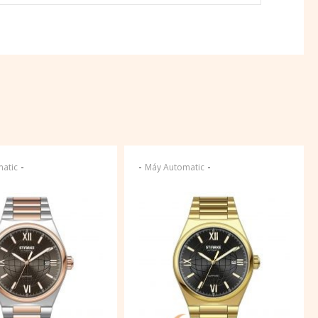
-
-
-
atic
Máy Automatic