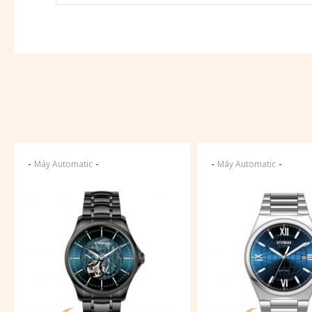
-
-
-
-
Máy Automatic
Máy Automatic