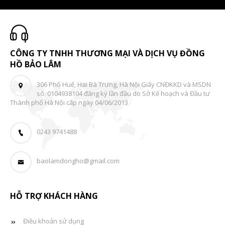
CÔNG TY TNHH THƯƠNG MẠI VÀ DỊCH VỤ ĐỒNG
HỒ BẢO LÂM
306 Phố Huế, Hai Bà Trưng, Hà Nội Giấy CNĐKKD và MSDN
số: 0104938104 đăng ký lần đầu do Sở Kế hoạch và Đầu tư
Thành phố Hà Nội cấp ngày 04/06/2013
0243 9741488
baolamdongho@gmail.com
HỖ TRỢ KHÁCH HÀNG
Điều khoản sử dụng