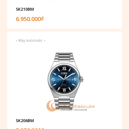
SK210BM
6.950.000
₫
-
-
Máy Automatic
SK206BM