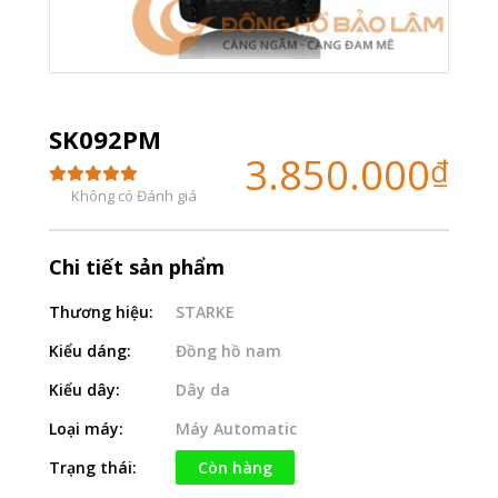
SK092PM
3.850.000
₫
Không có Đánh giá
Chi tiết sản phẩm
Thương hiệu:
STARKE
Kiểu dáng:
Đồng hồ nam
Kiểu dây:
Dây da
Loại máy:
Máy Automatic
Trạng thái:
Còn hàng