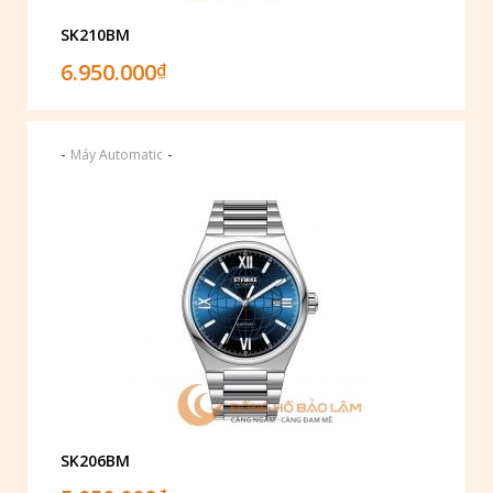
SK210BM
6.950.000
₫
-
-
Máy Automatic
SK206BM