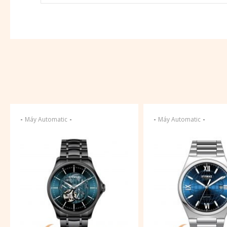
-
-
-
-
Máy Automatic
Máy Automatic