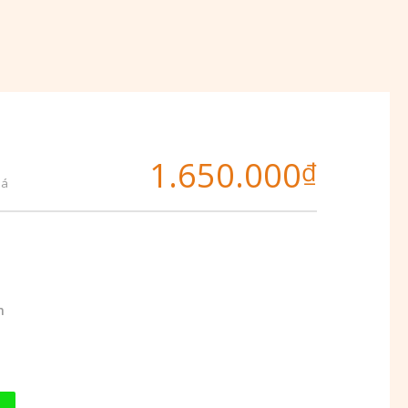
1.650.000
₫
iá
m