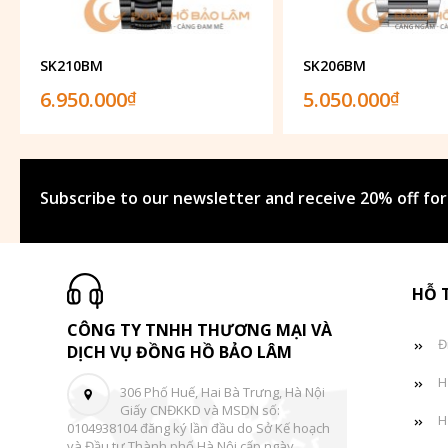
SK210BM
SK206BM
6.950.000
5.050.000
₫
₫
Subscribe to our newsletter and receive 20% off for
HỖ 
CÔNG TY TNHH THƯƠNG MẠI VÀ
Đ
DỊCH VỤ ĐỒNG HỒ BẢO LÂM
H
306 Phố Huế, Hai Bà Trưng, Hà Nội
Giấy CNĐKKD và MSDN số:
H
0104938104 đăng ký lần đầu do Sở Kế hoạch
và Đầu tư Thành phố Hà Nội cấp ngày