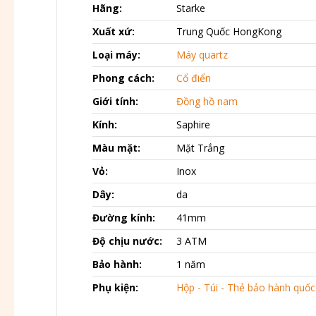
Hãng:
Starke
Xuất xứ:
Trung Quốc HongKong
Loại máy:
Máy quartz
Phong cách:
Cổ điển
Giới tính:
Đồng hồ nam
Kính:
Saphire
Màu mặt:
Mặt Trắng
Vỏ:
Inox
Dây:
da
Đường kính:
41mm
Độ chịu nước:
3 ATM
Bảo hành:
1 năm
Phụ kiện:
Hộp - Túi - Thẻ bảo hành quốc