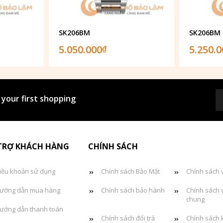
SK206BM
SK206BM
5.050.000
5.250.
₫
 your first shopping
TRỢ KHÁCH HÀNG
CHÍNH SÁCH
iều khoản sử dụng
Chính sách Bảo Mật
Chính sách 
ướng dẫn mua hàng
Chính sách bảo hành
Chính sách 
chung
ướng dẫn thanh toán
Chính sách đổi trả
Chính sách 