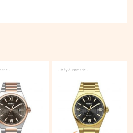
-
-
-
atic
Máy Automatic