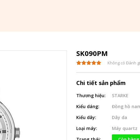
SK090PM
Không có Đánh g
Chi tiết sản phẩm
Thương hiệu:
STARKE
Kiểu dáng:
Đồng hồ na
Kiểu dây:
Dây da
Loại máy:
Máy quartz
Trạng thái:
Còn hàng