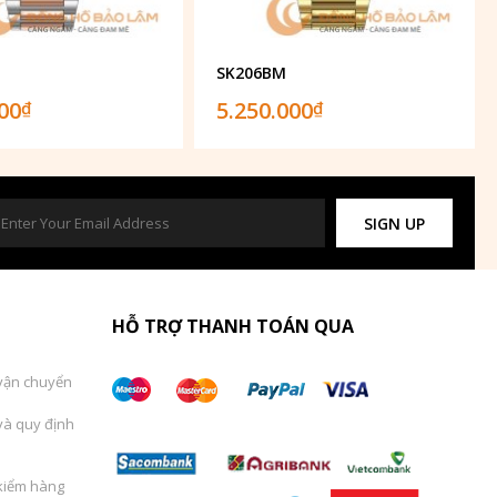
SK206BM
000
5.250.000
₫
₫
SIGN UP
HỖ TRỢ THANH TOÁN QUA
vận chuyển
và quy định
kiểm hàng