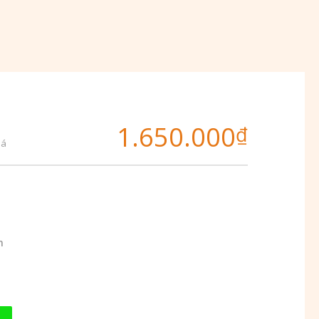
1.650.000
₫
iá
m