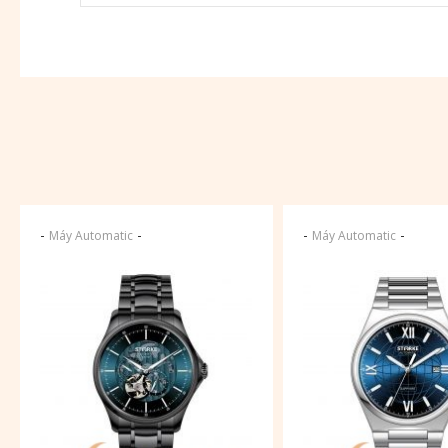
-
-
-
-
Máy Automatic
Máy Automatic