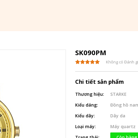
SK090PM
Không có Đánh g
Chi tiết sản phẩm
Thương hiệu:
STARKE
Kiểu dáng:
Đồng hồ na
Kiểu dây:
Dây da
Loại máy:
Máy quartz
Trạng thái:
Còn hàng