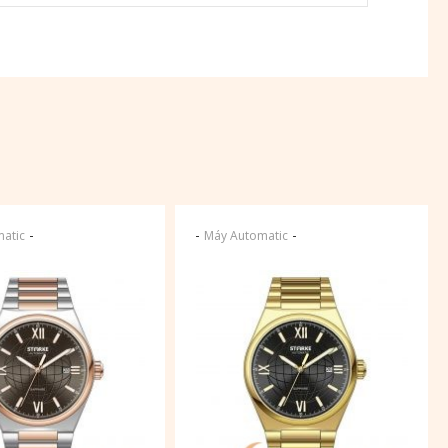
-
-
-
atic
Máy Automatic