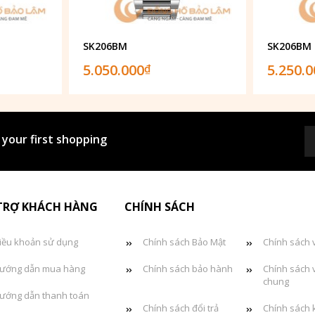
SK206BM
SK206BM
5.050.000
5.250.
₫
 your first shopping
TRỢ KHÁCH HÀNG
CHÍNH SÁCH
iều khoản sử dụng
Chính sách Bảo Mật
Chính sách 
ướng dẫn mua hàng
Chính sách bảo hành
Chính sách 
chung
ướng dẫn thanh toán
Chính sách đổi trả
Chính sách 