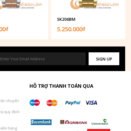
SK206BM
000
5.250.000
₫
₫
SIGN UP
HỖ TRỢ THANH TOÁN QUA
vận chuyển
và quy định
kiểm hàng