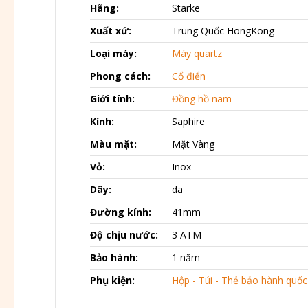
Hãng:
Starke
Xuất xứ:
Trung Quốc HongKong
Loại máy:
Máy quartz
Phong cách:
Cổ điển
Giới tính:
Đồng hồ nam
Kính:
Saphire
Màu mặt:
Mặt Vàng
Vỏ:
Inox
Dây:
da
Đường kính:
41mm
Độ chịu nước:
3 ATM
Bảo hành:
1 năm
Phụ kiện:
Hộp - Túi - Thẻ bảo hành quốc