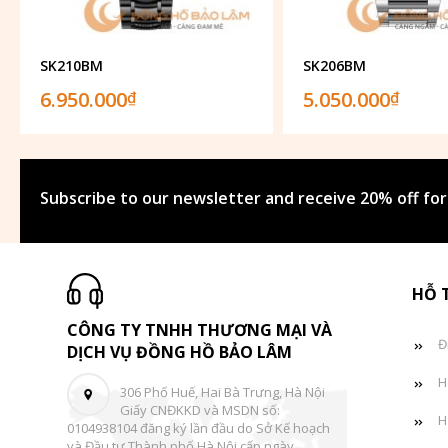
SK210BM
SK206BM
6.950.000
5.050.000
₫
₫
Subscribe to our newsletter and receive 20% off for
HỖ 
CÔNG TY TNHH THƯƠNG MẠI VÀ
Đ
DỊCH VỤ ĐỒNG HỒ BẢO LÂM
H
306 Phố Huế, Hai Bà Trưng, Hà Nội
Giấy CNĐKKD và MSDN số:
H
0104938104 đăng ký lần đầu do Sở Kế hoạch
và Đầu tư Thành phố Hà Nội cấp ngày