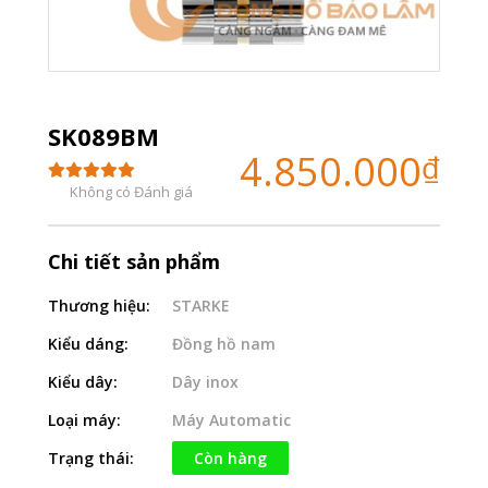
SK089BM
4.850.000
₫
Không có Đánh giá
Chi tiết sản phẩm
Thương hiệu:
STARKE
Kiểu dáng:
Đồng hồ nam
Kiểu dây:
Dây inox
Loại máy:
Máy Automatic
Trạng thái:
Còn hàng