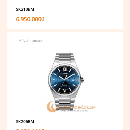
SK210BM
6.950.000
₫
-
-
Máy Automatic
SK206BM