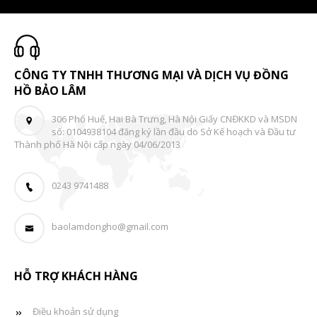
CÔNG TY TNHH THƯƠNG MẠI VÀ DỊCH VỤ ĐỒNG
HỒ BẢO LÂM
306 Phố Huế, Hai Bà Trưng, Hà Nội Giấy CNĐKKD và MSDN
số: 0104938104 đăng ký lần đầu do Sở Kế hoạch và Đầu tư
Thành phố Hà Nội cấp ngày 04/06/2013
0243 9741488
baolamdongho@gmail.com
HỖ TRỢ KHÁCH HÀNG
Điều khoản sử dụng