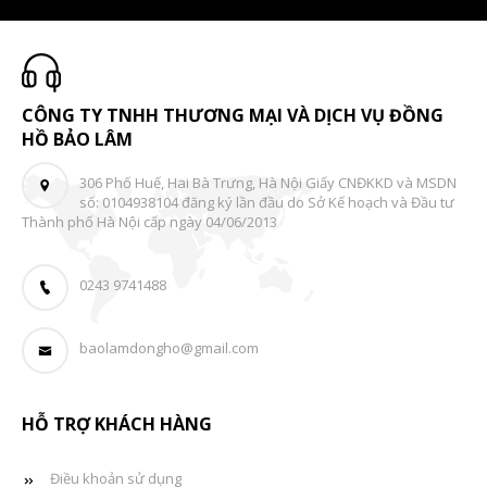
CÔNG TY TNHH THƯƠNG MẠI VÀ DỊCH VỤ ĐỒNG
HỒ BẢO LÂM
306 Phố Huế, Hai Bà Trưng, Hà Nội Giấy CNĐKKD và MSDN
số: 0104938104 đăng ký lần đầu do Sở Kế hoạch và Đầu tư
Thành phố Hà Nội cấp ngày 04/06/2013
0243 9741488
baolamdongho@gmail.com
HỖ TRỢ KHÁCH HÀNG
Điều khoản sử dụng