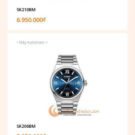
SK210BM
6.950.000
₫
-
-
Máy Automatic
SK206BM