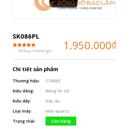
SK086PL
1.950.000
₫
Không có Đánh giá
Chi tiết sản phẩm
Thương hiệu:
STARKE
Kiểu dáng:
Đồng hồ nữ
Kiểu dây:
Dây da
Loại máy:
Máy quartz
Trạng thái:
Còn hàng