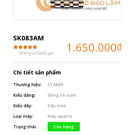
SK083AM
1.650.000
₫
Không có Đánh giá
Chi tiết sản phẩm
Thương hiệu:
STARKE
Kiểu dáng:
Đồng hồ nam
Kiểu dây:
Dây inox
Loại máy:
Máy quartz
Trạng thái:
Còn hàng