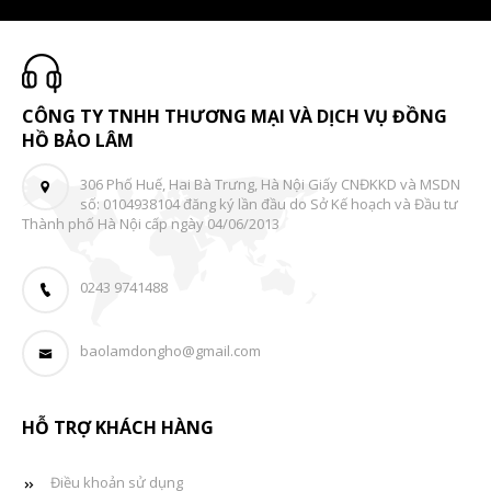
CÔNG TY TNHH THƯƠNG MẠI VÀ DỊCH VỤ ĐỒNG
HỒ BẢO LÂM
306 Phố Huế, Hai Bà Trưng, Hà Nội Giấy CNĐKKD và MSDN
số: 0104938104 đăng ký lần đầu do Sở Kế hoạch và Đầu tư
Thành phố Hà Nội cấp ngày 04/06/2013
0243 9741488
baolamdongho@gmail.com
HỖ TRỢ KHÁCH HÀNG
Điều khoản sử dụng