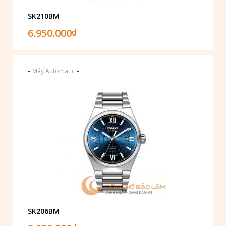
SK210BM
6.950.000
₫
-
-
Máy Automatic
SK206BM