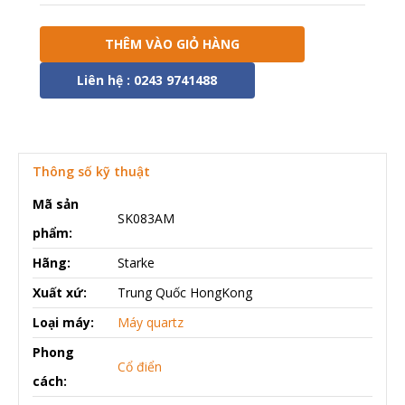
THÊM VÀO GIỎ HÀNG
Liên hệ : 0243 9741488
Thông số kỹ thuật
Mã sản
SK083AM
phẩm:
Hãng:
Starke
Xuất xứ:
Trung Quốc HongKong
Loại máy:
Máy quartz
Phong
Cổ điển
cách: