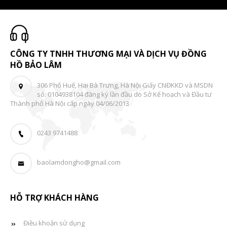
CÔNG TY TNHH THƯƠNG MẠI VÀ DỊCH VỤ ĐỒNG
HỒ BẢO LÂM
306 Phố Huế, Hai Bà Trưng, Hà Nội Giấy CNĐKKD và MSDN
số: 0104938104 đăng ký lần đầu do Sở Kế hoạch và Đầu tư
Thành phố Hà Nội cấp ngày 04/06/2013
0243 9741488
baolamdongho@gmail.com
HỖ TRỢ KHÁCH HÀNG
Điều khoản sử dụng