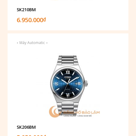
SK210BM
6.950.000
₫
-
-
Máy Automatic
SK206BM