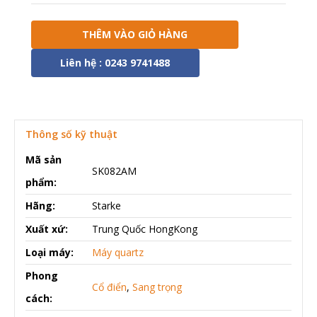
THÊM VÀO GIỎ HÀNG
Liên hệ : 0243 9741488
Thông số kỹ thuật
Mã sản
SK082AM
phẩm:
Hãng:
Starke
Xuất xứ:
Trung Quốc HongKong
Loại máy:
Máy quartz
Phong
Cổ điển
,
Sang trọng
cách: