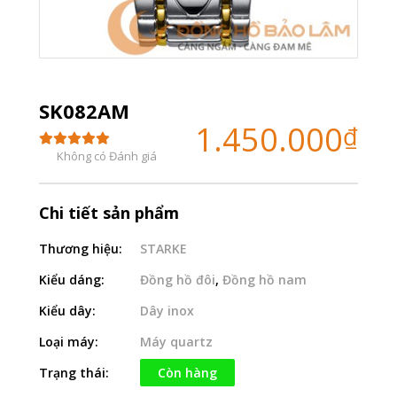
SK082AM
1.450.000
₫
Không có Đánh giá
Chi tiết sản phẩm
Thương hiệu:
STARKE
Kiểu dáng:
Đồng hồ đôi
,
Đồng hồ nam
Kiểu dây:
Dây inox
Loại máy:
Máy quartz
Trạng thái:
Còn hàng